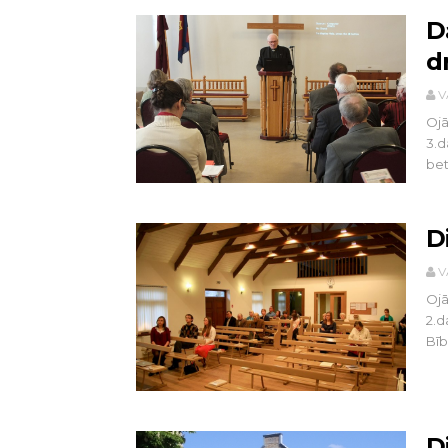
D
d
V
Ojā
3.d
bet 
D
V
Ojā
2.d
Bībe
D