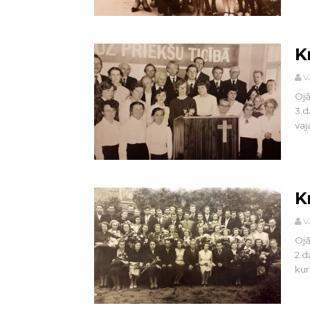
K
V
Ojā
3.d
vaj
K
V
Ojā
2.d
kuri