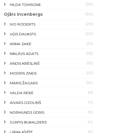
(33)
HILDA TOMSONE
Ojārs Incenbergs
(30)
(29)
IVO RODERTS
(22)
UĢIS DAUKSTS
(21)
ANNA ZAĶE
(18)
NIKLĀVS ADATS
(13)
ANDIS KRĒSLIŅŠ
(13)
MODRIS ZAĶIS
(10)
MĀRIS ŽAGARS
(9)
VALDA REĶE
(7)
AIVARS OZOLIŅŠ
(6)
NORMUNDS ŪDRIS
(4)
GUNTIS BUKALDERS
(4)
LIĀNA ĶĪVĪTE