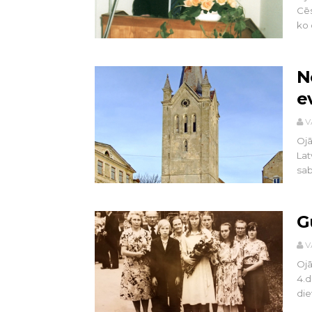
Cēs
ko 
N
e
V
Ojā
Lat
sab.
G
V
Ojā
4.d
die