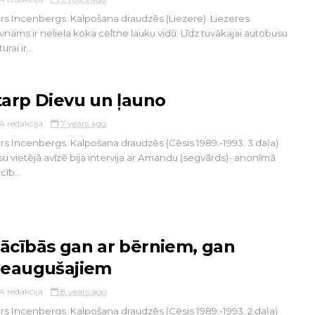
rs Incenbergs. Kalpošana draudzēs (Liezere) Liezeres
vnams ir neliela koka celtne lauku vidū. Līdz tuvākajai autobusu
urai ir...
tarp Dievu un ļauno
A redakcija
7 years ago
rs Incenbergs. Kalpošana draudzēs (Cēsis 1989.-1993. 3.daļa)
u vietējā avīzē bija intervija ar Amandu (segvārds)- anonīmā
cīb...
ācībās gan ar bērniem, gan
ieaugušajiem
A redakcija
8 years ago
rs Incenbergs. Kalpošana draudzēs (Cēsis 1989.-1993. 2.daļa)