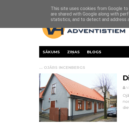
Par mums
Kontakti
This site uses cookies from Google to d
are shared with Google along with perf
statistics, and to detect and address 
SĀKUMS
ZIŅAS
BLOGS
...
OJĀRS INCENBERGS
D
V
Ojā
nos
die