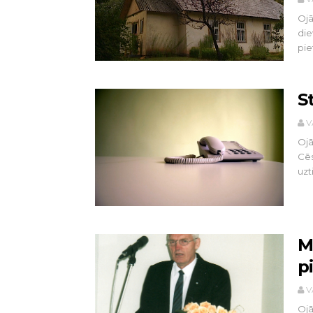
Ojā
die
piet
S
V
Ojā
Cēs
uzti
M
p
V
Ojā