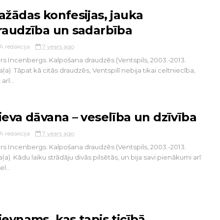
ažādas konfesijas, jauka
raudzība un sadarbība
A redakcija
7 years ago
rs Incenbergs. Kalpošana draudzēs (Ventspils, 2003.-2013.
aļa) Tāpat kā citās draudzēs, Ventspilī nebija tikai celtniecība,
arī...
ieva dāvana – veselība un dzīvība
A redakcija
7 years ago
rs Incenbergs. Kalpošana draudzēs (Ventspils, 2003.-2013.
aļa) Kādu laiku strādāju divās pilsētās, un bija savi pienākumi arī
l...
ievnams, kas tapis ticībā