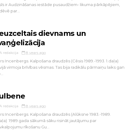
īs ir Audzināšanas iestāde pusaudžiem- likuma pārkāpējiem,
dēvē par...
euzceltais dievnams un
vaņģelizācija
A redakcija
8 years ago
rs Incenbergs. Kalpošana draudzēs (Cēsis 1989.-1993. 1.daļa)
vijā virmoja brīvības vēsmas. Tas bija radikālu pārmaiņu laiks gan
..
ulbene
A redakcija
8 years ago
rs Incenbergs. Kalpošana draudzēs (Alūksne 1983.-1989.
aļa) 1989.gada sākumā sāku risināt jautājumu par
vkalpojumu rīkošanu Gu...