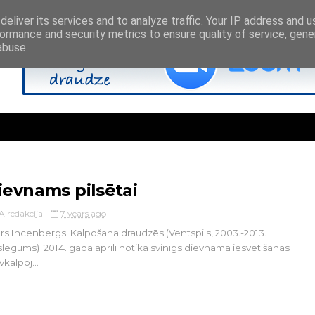
eliver its services and to analyze traffic. Your IP address and 
ormance and security metrics to ensure quality of service, gen
abuse.
ievnams pilsētai
A redakcija
7 years ago
rs Incenbergs. Kalpošana draudzēs (Ventspils, 2003.-2013.
lēgums) 2014. gada aprīlī notika svinīgs dievnama iesvētīšanas
vkalpoj...