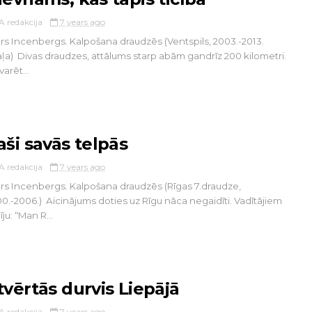
A redakcija
7 years ago
rs Incenbergs. Kalpošana draudzēs (Ventspils, 2003.-2013.
aļa) Divas draudzes, attālums starp abām gandrīz 200 kilometri.
varēt...
aši savās telpās
A redakcija
7 years ago
rs Incenbergs. Kalpošana draudzēs (Rīgas 7.draudze,
0.-2006.) Aicinājums doties uz Rīgu nāca negaidīti. Vadītājiem
īju: “Man R...
tvērtās durvis Liepājā
A redakcija
7 years ago