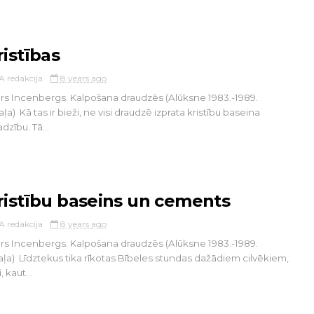
ristības
A redakcija
8 years ago
rs Incenbergs. Kalpošana draudzēs (Alūksne 1983.-1989.
aļa) Kā tas ir bieži, ne visi draudzē izprata kristību baseina
adzību. Tā...
ristību baseins un cements
A redakcija
8 years ago
rs Incenbergs. Kalpošana draudzēs (Alūksne 1983.-1989.
aļa) Līdztekus tika rīkotas Bībeles stundas dažādiem cilvēkiem,
, kaut...