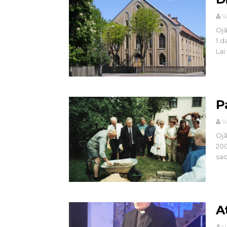
V
Ojā
1.d
Lai 
P
V
Ojā
200
sac
A
V