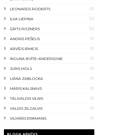
(3)
LEONARDS RODERTS
(2)
ILVA LIEPIŅA
(2)
ĢIRTS ROZNERS
(1)
ANDRIS PEŠELIS
(1)
ARVĪDS IRMEJS
(1)
INGUNA IEVĪTE–ANDERSONE
(1)
JURIS MOLS
(1)
LIĀNA ZABLOCKA
(1)
MĀRIS KALSNAVS
(1)
TĀLIVALDIS VILNIS
(1)
VALDIS ZILGALVIS
(1)
VILMĀRS ERKMANIS
BLOGA ARHĪVS