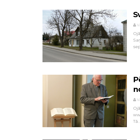
S
V
Ojā
Saņ
sep
P
n
V
Ojā
www
Tā..