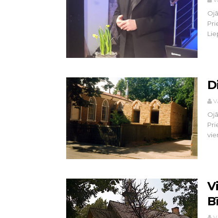
Ojā
Pri
Liep
D
V
Ojā
Pri
vien
V
B
V