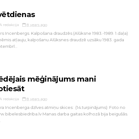
vētdienas
A redakcija
8 years ago
rs Incenbergs. Kalpošana draudzēs (Alūksne 1983.-1989. 1.daļa)
ēmis atļauju, kalpošanu Alūksnes draudzē uzsāku 1983. gada
tembrī...
ēdējais mēģinājums mani
otiesāt
A redakcija
8 years ago
ra Incenberga dzīves atmiņu skices: (14.turpinājums) Foto no
.bibelesbiedriba.lv Manas darba gaitas kolhozā bija beigušās.
.