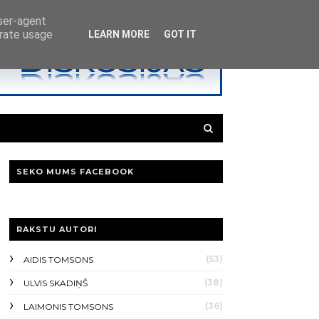
user-agent
erate usage
LEARN MORE
GOT IT
SEKO MUMS FACEBOOK
RAKSTU AUTORI
(53)
AIDIS TOMSONS
(38)
ULVIS SKADIŅŠ
(36)
LAIMONIS TOMSONS