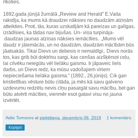
rīkoties.
1892.gada jūnijā žurnālā „Review and Herald” E.Vaita
rakstīja, ka mums kā draudzei nāksies no daudzām atziņām
atteikties. Proti, tās, kuras uzskatījām kā pareizas un galīgas,
izrādīsies, ka tādas nav bijušas. Un- viņa turpināja-
daudzas jaunas atziņas nāksies iemācīties. „Mums vēl
daudz ir jāiemācās, un no daudzām, daudzām mācībām būs
jāatsakās. Tikai Dievs un debesis ir nemaldīgi.. Dievs norās
tos, kas grib būt doktrīnu sargi, kas cenšas aizšķērsot ceļu,
lai cilvēku neiegūtu vēl lielāku gaismu. Ir jāpaveic liels
darbs, un Dievs redz, ka mūsu vadošajiem vīriem
nepieciešama lielāka gaisma.” (1892., 26.jūnijs). Cik gan
kristietības vēsture būtu citāda, ja mēs kā savu galveno
uzdevumu redzētu nevis cīņu pasargāt savu mācību, bet gan
būtu atvērti mācīties, vienmēr esot gatavi visu no jauna
izvērtēt.
Aidis Tomsons
at
piektdiena, decembris 06, 2019
1 komentārs:
Kopīgot