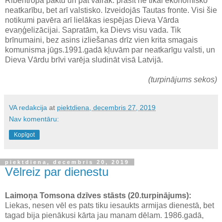
Ribentropa paktu un pat vairāk: prasīt ne tikai ekonomisko
neatkarību, bet arī valstisko. Izveidojās Tautas fronte. Visi šie
notikumi pavēra arī lielākas iespējas Dieva Vārda
evaņģelizācijai. Sapratām, ka Dievs visu vada. Tik
brīnumaini, bez asins izliešanas drīz vien krita smagais
komunisma jūgs.1991.gadā kļuvām par neatkarīgu valsti, un
Dieva Vārdu brīvi varēja sludināt visā Latvijā.
(turpinājums sekos)
VA redakcija
at
piektdiena, decembris 27, 2019
Nav komentāru:
Kopīgot
piektdiena, decembris 20, 2019
Vēlreiz par dienestu
Laimoņa Tomsona dzīves stāsts (20.turpinājums):
Liekas, nesen vēl es pats tiku iesaukts armijas dienestā, bet
tagad bija pienākusi kārta jau manam dēlam. 1986.gadā,