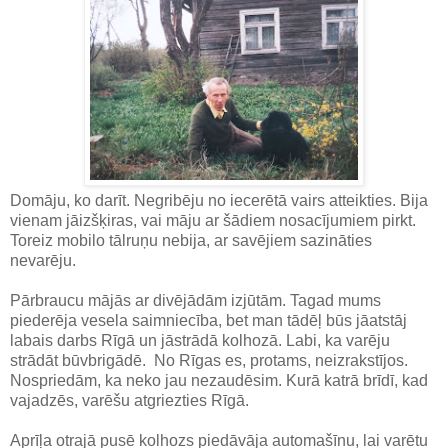
Domāju, ko darīt. Negribēju no iecerētā vairs atteikties. Bija
vienam jāizšķiras, vai māju ar šādiem nosacījumiem pirkt.
Toreiz mobilo tālruņu nebija, ar savējiem sazināties
nevarēju.
Pārbraucu mājās ar divējādām izjūtām. Tagad mums
piederēja vesela saimniecība, bet man tādēļ būs jāatstāj
labais darbs Rīgā un jāstrādā kolhozā. Labi, ka varēju
strādāt būvbrigādē. No Rīgas es, protams, neizrakstījos.
Nospriedām, ka neko jau nezaudēsim. Kurā katrā brīdī, kad
vajadzēs, varēšu atgriezties Rīgā.
Aprīļa otrajā pusē kolhozs piedāvāja automašīnu, lai varētu