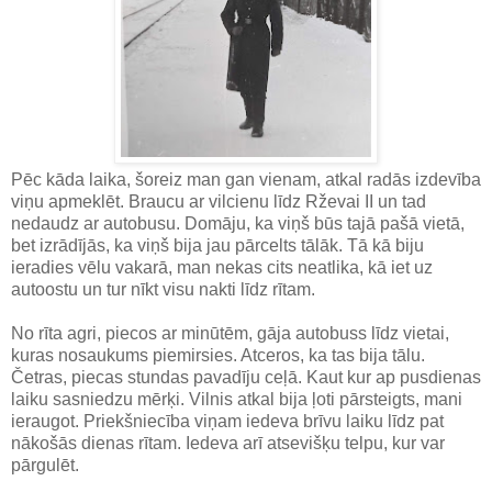
Pēc kāda laika, šoreiz man gan vienam, atkal radās izdevība
viņu apmeklēt. Braucu ar vilcienu līdz Rževai II un tad
nedaudz ar autobusu. Domāju, ka viņš būs tajā pašā vietā,
bet izrādījās, ka viņš bija jau pārcelts tālāk. Tā kā biju
ieradies vēlu vakarā, man nekas cits neatlika, kā iet uz
autoostu un tur nīkt visu nakti līdz rītam.
No rīta agri, piecos ar minūtēm, gāja autobuss līdz vietai,
kuras nosaukums piemirsies. Atceros, ka tas bija tālu.
Četras, piecas stundas pavadīju ceļā. Kaut kur ap pusdienas
laiku sasniedzu mērķi. Vilnis atkal bija ļoti pārsteigts, mani
ieraugot. Priekšniecība viņam iedeva brīvu laiku līdz pat
nākošās dienas rītam. Iedeva arī atsevišķu telpu, kur var
pārgulēt.