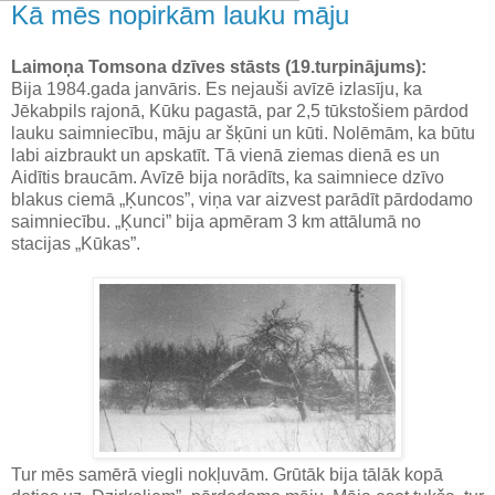
Kā mēs nopirkām lauku māju
Laimoņa Tomsona dzīves stāsts (19.turpinājums):
Bija 1984.gada janvāris. Es nejauši avīzē izlasīju, ka
Jēkabpils rajonā, Kūku pagastā, par 2,5 tūkstošiem pārdod
lauku saimniecību, māju ar šķūni un kūti. Nolēmām, ka būtu
labi aizbraukt un apskatīt. Tā vienā ziemas dienā es un
Aidītis braucām. Avīzē bija norādīts, ka saimniece dzīvo
blakus ciemā „Ķuncos”, viņa var aizvest parādīt pārdodamo
saimniecību. „Ķunci” bija apmēram 3 km attālumā no
stacijas „Kūkas”.
Tur mēs samērā viegli nokļuvām. Grūtāk bija tālāk kopā