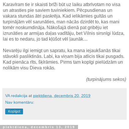
Karavīram tie ir skaisti brīži būt uz laiku atbrīvotam no visa
un atrasties pie saviem tuviniekiem. Pēcpusdienas un
vakara stundas ātri paskrēja. Kad ielikāmies gultās un
turpinājām vēl sarunāties, man nācās dzirdēt to, kas mani
tomēr noskumdināja. Nākošajā dienā pat gribēju iet
izrunāties ar armijas daļas vadītāju, bet Vilnis sirsnīgi lūdza,
lai es to nedaru, jo tad kļūšot vēl ļaunāk…
Nevarēju ilgi iemigt un sapratu, ka mana iejaukšanās tikai
stāvokli pasliktinās. Labi, ka viņam bija atlicis tikai pusgads.
Kad pienāca rīts, šķīrāmies. Pirms tam kopīgi pielūdzām un
nolikām visu Dieva rokās.
(turpinājums sekos)
VA redakcija
at
piektdiena, decembris 20, 2019
Nav komentāru:
Kopīgot
piektdiena, decembris 13, 2019