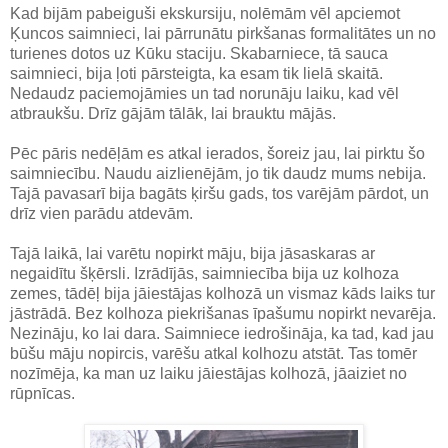
Kad bijām pabeiguši ekskursiju, nolēmām vēl apciemot
Ķuncos saimnieci, lai pārrunātu pirkšanas formalitātes un no
turienes dotos uz Kūku staciju. Skabarniece, tā sauca
saimnieci, bija ļoti pārsteigta, ka esam tik lielā skaitā.
Nedaudz paciemojāmies un tad norunāju laiku, kad vēl
atbraukšu. Drīz gājām tālāk, lai brauktu mājās.
Pēc pāris nedēļām es atkal ierados, šoreiz jau, lai pirktu šo
saimniecību. Naudu aizlienējām, jo tik daudz mums nebija.
Tajā pavasarī bija bagāts ķiršu gads, tos varējām pārdot, un
drīz vien parādu atdevām.
Tajā laikā, lai varētu nopirkt māju, bija jāsaskaras ar
negaidītu šķērsli. Izrādījās, saimniecība bija uz kolhoza
zemes, tādēļ bija jāiestājas kolhozā un vismaz kāds laiks tur
jāstrādā. Bez kolhoza piekrišanas īpašumu nopirkt nevarēja.
Nezināju, ko lai dara. Saimniece iedrošināja, ka tad, kad jau
būšu māju nopircis, varēšu atkal kolhozu atstāt. Tas tomēr
nozīmēja, ka man uz laiku jāiestājas kolhozā, jāaiziet no
rūpnīcas.