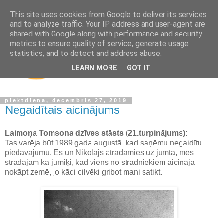
This site uses cookies from Google to deliver its services
and to analyze traffic. Your IP address and user-agent are
shared with Google along with performance and security
metrics to ensure quality of service, generate usage
statistics, and to detect and address abuse.
LEARN MORE
GOT IT
piektdiena, decembris 27, 2019
Negaidītais aicinājums
Laimoņa Tomsona dzīves stāsts (21.turpinājums):
Tas varēja būt 1989.gada augustā, kad saņēmu negaidītu
piedāvājumu. Es un Nikolajs atradāmies uz jumta, mēs
strādājām kā jumiķi, kad viens no strādniekiem aicināja
nokāpt zemē, jo kādi cilvēki gribot mani satikt.