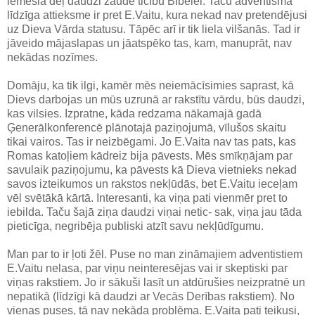
iemesla dēļ daudzi zaudē ticību Bībelei. Taču adventismā
līdzīga attieksme ir pret E.Vaitu, kura nekad nav pretendējusi
uz Dieva Vārda statusu. Tāpēc arī ir tik liela vilšanās. Tad ir
jāveido mājaslapas un jāatspēko tas, kam, manuprāt, nav
nekādas nozīmes.
Domāju, ka tik ilgi, kamēr mēs neiemācīsimies saprast, kā
Dievs darbojas un mūs uzrunā ar rakstītu vārdu, būs daudzi,
kas vilsies. Izpratne, kāda redzama nākamajā gadā
Ģenerālkonferencē plānotajā paziņojumā, vīlušos skaitu
tikai vairos. Tas ir neizbēgami. Jo E.Vaita nav tas pats, kas
Romas katoļiem kādreiz bija pāvests. Mēs smīkņājam par
savulaik paziņojumu, ka pāvests kā Dieva vietnieks nekad
savos izteikumos un rakstos nekļūdās, bet E.Vaitu ieceļam
vēl svētākā kārtā. Interesanti, ka viņa pati vienmēr pret to
iebilda. Taču šajā ziņa daudzi viņai netic- sak, viņa jau tāda
pieticīga, negribēja publiski atzīt savu nekļūdīgumu.
Man par to ir ļoti žēl. Puse no man zināmajiem adventistiem
E.Vaitu nelasa, par viņu neinteresējas vai ir skeptiski par
viņas rakstiem. Jo ir sākuši lasīt un atdūrušies neizpratnē un
nepatikā (līdzīgi kā daudzi ar Vecās Derības rakstiem). No
vienas puses, tā nav nekāda problēma. E.Vaita pati teikusi,