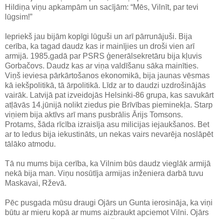
Hildiņa viņu apkampām un sacījām: “Mēs, Vilnīt, par tevi
lūgsim!”
Iepriekš jau bijām kopīgi lūguši un arī pārrunājuši. Bija
cerība, ka tagad daudz kas ir mainījies un droši vien arī
armijā. 1985.gadā par PSRS ģenerālsekretāru bija kļuvis
Gorbačovs. Daudz kas ar viņa valdīšanu sāka mainīties.
Viņš ieviesa pārkārtošanos ekonomikā, bija jaunas vēsmas
kā iekšpolitikā, tā ārpolitikā. Līdz ar to daudzi uzdrošinājās
vairāk. Latvijā pat izveidojās Helsinki-86 grupa, kas savukārt
atļāvās 14.jūnijā nolikt ziedus pie Brīvības pieminekļa. Starp
viņiem bija aktīvs arī mans pusbrālis Ārijs Tomsons.
Protams, šāda rīcība izraisīja asu milicijas iejaukšanos. Bet
ar to ledus bija iekustināts, un nekas vairs nevarēja noslāpēt
tālāko atmodu.
Tā nu mums bija cerība, ka Vilnim būs daudz vieglāk armijā
nekā bija man. Viņu nosūtīja armijas inženiera darbā tuvu
Maskavai, Rževā.
Pēc pusgada mūsu draugi Ojārs un Gunta ierosināja, ka viņi
būtu ar mieru kopā ar mums aizbraukt apciemot Vilni. Ojārs