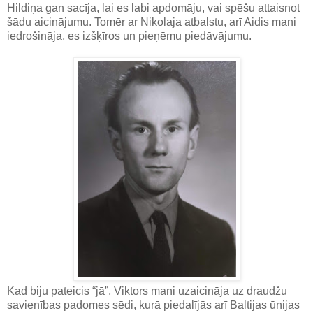
Hildiņa gan sacīja, lai es labi apdomāju, vai spēšu attaisnot
šādu aicinājumu. Tomēr ar Nikolaja atbalstu, arī Aidis mani
iedrošināja, es izšķīros un pieņēmu piedāvājumu.
Kad biju pateicis “jā”, Viktors mani uzaicināja uz draudžu
savienības padomes sēdi, kurā piedalījās arī Baltijas ūnijas