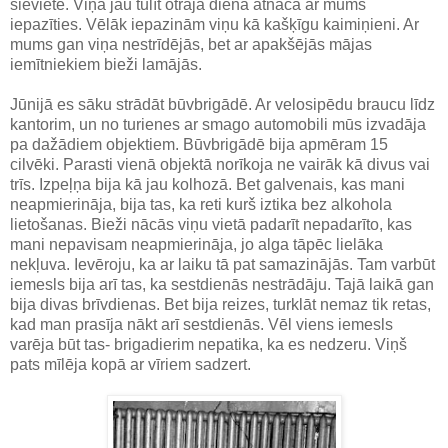
sieviete. Viņa jau tūlīt otrajā dienā atnāca ar mums
iepazīties. Vēlāk iepazinām viņu kā kašķīgu kaimiņieni. Ar
mums gan viņa nestrīdējās, bet ar apakšējās mājas
iemītniekiem bieži lamājās.
Jūnijā es sāku strādāt būvbrigādē. Ar velosipēdu braucu līdz
kantorim, un no turienes ar smago automobili mūs izvadāja
pa dažādiem objektiem. Būvbrigādē bija apmēram 15
cilvēki. Parasti vienā objektā norīkoja ne vairāk kā divus vai
trīs. Izpeļņa bija kā jau kolhozā. Bet galvenais, kas mani
neapmierināja, bija tas, ka reti kurš iztika bez alkohola
lietošanas. Bieži nācās viņu vietā padarīt nepadarīto, kas
mani nepavisam neapmierināja, jo alga tāpēc lielāka
nekļuva. Ievēroju, ka ar laiku tā pat samazinājās. Tam varbūt
iemesls bija arī tas, ka sestdienās nestrādāju. Tajā laikā gan
bija divas brīvdienas. Bet bija reizes, turklāt nemaz tik retas,
kad man prasīja nākt arī sestdienās. Vēl viens iemesls
varēja būt tas- brigadierim nepatika, ka es nedzeru. Viņš
pats mīlēja kopā ar vīriem sadzert.