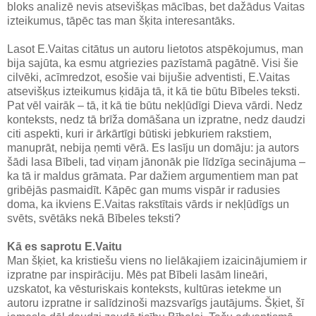
bloks analizē nevis atsevišķas mācības, bet dažādus Vaitas
izteikumus, tāpēc tas man šķita interesantāks.
Lasot E.Vaitas citātus un autoru lietotos atspēkojumus, man
bija sajūta, ka esmu atgriezies pazīstamā pagātnē. Visi šie
cilvēki, acīmredzot, esošie vai bijušie adventisti, E.Vaitas
atsevišķus izteikumus ķidāja tā, it kā tie būtu Bībeles teksti.
Pat vēl vairāk – tā, it kā tie būtu nekļūdīgi Dieva vārdi. Nedz
konteksts, nedz tā brīža domāšana un izpratne, nedz daudzi
citi aspekti, kuri ir ārkārtīgi būtiski jebkuriem rakstiem,
manuprāt, nebija ņemti vērā. Es lasīju un domāju: ja autors
šādi lasa Bībeli, tad viņam jānonāk pie līdzīga secinājuma –
ka tā ir maldus grāmata. Par dažiem argumentiem man pat
gribējās pasmaidīt. Kāpēc gan mums vispār ir radusies
doma, ka ikviens E.Vaitas rakstītais vārds ir nekļūdīgs un
svēts, svētāks nekā Bībeles teksti?
Kā es saprotu E.Vaitu
Man šķiet, ka kristiešu viens no lielākajiem izaicinājumiem ir
izpratne par inspirāciju. Mēs pat Bībeli lasām lineāri,
uzskatot, ka vēsturiskais konteksts, kultūras ietekme un
autoru izpratne ir salīdzinoši mazsvarīgs jautājums. Šķiet, šī