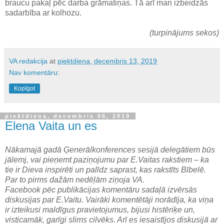
braucu pakaļ pēc darba grāmatiņas. Tā arī man izbeidzās
sadarbība ar kolhozu.
(turpinājums sekos)
VA redakcija
at
piektdiena, decembris 13, 2019
Nav komentāru:
Kopīgot
piektdiena, decembris 06, 2019
Elena Vaita un es
Nākamajā gadā Ģenerālkonferences sesijā delegātiem būs
jālemj, vai pieņemt paziņojumu par E.Vaitas rakstiem – ka
tie ir Dieva inspirēti un palīdz saprast, kas rakstīts Bībelē.
Par to pirms dažām nedēļām ziņoja VA.
Facebook pēc publikācijas komentāru sadaļā izvērsās
diskusijas par E.Vaitu. Vairāki komentētāji norādīja, ka viņa
ir izteikusi maldīgus pravietojumus, bijusi histēriķe un,
visticamāk, garīgi slims cilvēks. Arī es iesaistījos diskusijā ar