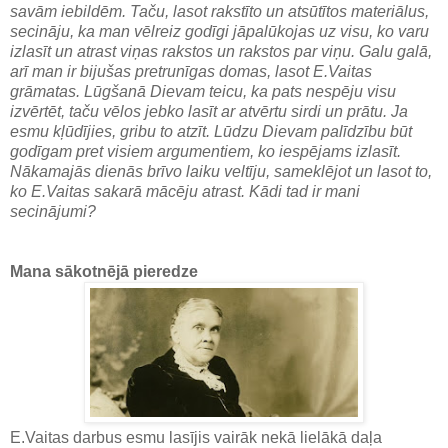
savām iebildēm. Taču, lasot rakstīto un atsūtītos materiālus,
secināju, ka man vēlreiz godīgi jāpalūkojas uz visu, ko varu
izlasīt un atrast viņas rakstos un rakstos par viņu. Galu galā,
arī man ir bijušas pretrunīgas domas, lasot E.Vaitas
grāmatas. Lūgšanā Dievam teicu, ka pats nespēju visu
izvērtēt, taču vēlos jebko lasīt ar atvērtu sirdi un prātu. Ja
esmu kļūdījies, gribu to atzīt. Lūdzu Dievam palīdzību būt
godīgam pret visiem argumentiem, ko iespējams izlasīt.
Nākamajās dienās brīvo laiku veltīju, sameklējot un lasot to,
ko E.Vaitas sakarā mācēju atrast. Kādi tad ir mani
secinājumi?
Mana sākotnējā pieredze
E.Vaitas darbus esmu lasījis vairāk nekā lielākā daļa