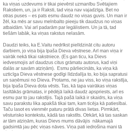
ka viņas uzdevums ir tikai pievērst uzmanību Svētajiem
Rakstiem, un, ja ir Raksti, tad viņa nav vajadzīga. Bet no
otras puses – es pats esmu daudz no viņas guvis. Un man ir
žēl, ka mēs ar savu melnbalto pieeju tik daudzus no viņas
atbaidām. Vai arī padarām par legālistiem. Un ja tā, tad
tiešām labāk, ka viņas rakstus nelasām.
Daudzi teiks, ka E.Vaitu nedrīkst pielīdzināt citu autoru
darbiem, jo viņa bija īpaša Dieva vēstnese. Arī man viņa ir
vairāk nekā tikai rakstniece. (Es gan ticu, ka Dievs
iedvesmojis arī daudzus citus grāmatu autorus, kad viņi
dalās ar savām atziņām). Esmu pārliecināts, ka viņa kā
uzticīga Dieva vēstnese godīgi līdzdalīja to, ko bija sapratusi
un saņēmusi no Dieva. Protams, ne jau viss, ko viņa rakstīja,
bija īpaša Dieva dota vēsts. Tas, kā tapa vairākas viņas
lasītākās grāmatas, ir pēdējā laikā daudz apspriests, arī es
esmu par to jau rakstījis. Tajā pašā laikā ir skaidrs, ka viņa
savu parakstu lika apakšā tikai tam, kam ticēja kā patiesībai.
Taču lasot es vienmēr paturu prātā divas lietas. Pirmkārt,
vēsturisko kontekstu, kādā tas rakstīts. Otrkārt, kā tas saskan
ar tām atziņām, kuras Dievs mums dāvājis nākamajā
gadsimtā jau pēc viņas nāves. Viņa pati iedrošina mani tā