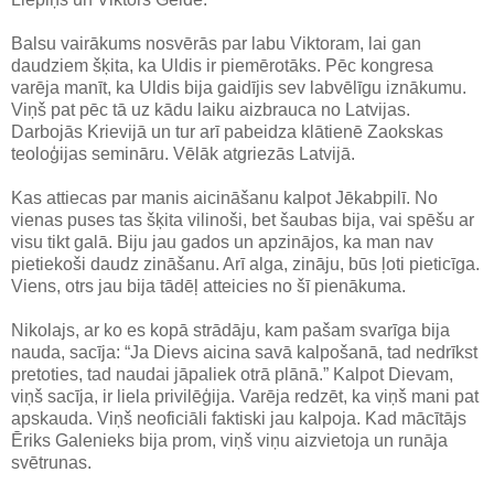
Balsu vairākums nosvērās par labu Viktoram, lai gan
daudziem šķita, ka Uldis ir piemērotāks. Pēc kongresa
varēja manīt, ka Uldis bija gaidījis sev labvēlīgu iznākumu.
Viņš pat pēc tā uz kādu laiku aizbrauca no Latvijas.
Darbojās Krievijā un tur arī pabeidza klātienē Zaokskas
teoloģijas semināru. Vēlāk atgriezās Latvijā.
Kas attiecas par manis aicināšanu kalpot Jēkabpilī. No
vienas puses tas šķita vilinoši, bet šaubas bija, vai spēšu ar
visu tikt galā. Biju jau gados un apzinājos, ka man nav
pietiekoši daudz zināšanu. Arī alga, zināju, būs ļoti pieticīga.
Viens, otrs jau bija tādēļ atteicies no šī pienākuma.
Nikolajs, ar ko es kopā strādāju, kam pašam svarīga bija
nauda, sacīja: “Ja Dievs aicina savā kalpošanā, tad nedrīkst
pretoties, tad naudai jāpaliek otrā plānā.” Kalpot Dievam,
viņš sacīja, ir liela privilēģija. Varēja redzēt, ka viņš mani pat
apskauda. Viņš neoficiāli faktiski jau kalpoja. Kad mācītājs
Ēriks Galenieks bija prom, viņš viņu aizvietoja un runāja
svētrunas.