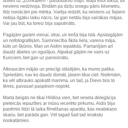
doties uz „Dzirkaļiem”- pārdodamo māju. Māja esot tukša, tur
neviens nedzīvoja. Bridām pa dziļu sniegu pāris kilometru,
līdz nonācām pie mērķa. Varēja redzēt, ka neviens uz šejieni
nebija ilgāku laiku nācis, lai gan netālu bija vairākas mājas.
Var jau būt, ka toreiz bija saputināts.
Pagājām garām vienai, otrai, un trešā bija īstā. Apstaigājām
un nofotografējām. Saimniecība šķita liela, varena māja,
kūts un šķūnis. Man un Aidim iepatikās. Pamanījām arī
daudz ābeles un ogulājus. Atpakaļ gājām ne vairs uz
Ķunciem, bet gan uz pansionātu.
Atbraucām mājās un priecīgi stāstījām, ka mums patika.
Spriedām, nav ko daudz domāt, jāņem tikai ciet. Nolēmām,
ka vēl atbrauks apskatīt mamma, un tad, ja Dievs būs to
lēmis, pavasarī paspēsim nopirkt.
Marta beigās ne tikai Hildiņa vien, bet vesela delegācija
pieteicās iepazīties ar mūsu iecerēto pirkumu. Aidis bija
paņēmis līdzi tā laika filmēšanas aparātu, kas neatskaņo
skaņu, bet parāda gan. Vēl tagad šad tad ierakstu
noskatāmies.