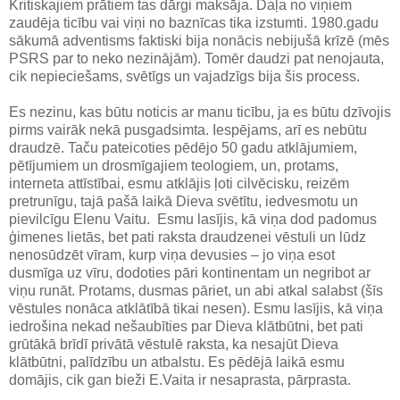
Kritiskajiem prātiem tas dārgi maksāja. Daļa no viņiem
zaudēja ticību vai viņi no baznīcas tika izstumti. 1980.gadu
sākumā adventisms faktiski bija nonācis nebijušā krīzē (mēs
PSRS par to neko nezinājām). Tomēr daudzi pat nenojauta,
cik nepieciešams, svētīgs un vajadzīgs bija šis process.
Es nezinu, kas būtu noticis ar manu ticību, ja es būtu dzīvojis
pirms vairāk nekā pusgadsimta. Iespējams, arī es nebūtu
draudzē. Taču pateicoties pēdējo 50 gadu atklājumiem,
pētījumiem un drosmīgajiem teologiem, un, protams,
interneta attīstībai, esmu atklājis ļoti cilvēcisku, reizēm
pretrunīgu, tajā pašā laikā Dieva svētītu, iedvesmotu un
pievilcīgu Elenu Vaitu. Esmu lasījis, kā viņa dod padomus
ģimenes lietās, bet pati raksta draudzenei vēstuli un lūdz
nenosūdzēt vīram, kurp viņa devusies – jo viņa esot
dusmīga uz vīru, dodoties pāri kontinentam un negribot ar
viņu runāt. Protams, dusmas pāriet, un abi atkal salabst (šīs
vēstules nonāca atklātībā tikai nesen). Esmu lasījis, kā viņa
iedrošina nekad nešaubīties par Dieva klātbūtni, bet pati
grūtākā brīdī privātā vēstulē raksta, ka nesajūt Dieva
klātbūtni, palīdzību un atbalstu. Es pēdējā laikā esmu
domājis, cik gan bieži E.Vaita ir nesaprasta, pārprasta.