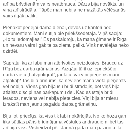
arī pa brīvdienām vairs neatbrauca. Dārzs bija novākts, un
viņa arī strādāja. Tāpēc man nebija ne mazākās vēlēšanās
vairs ilgāk palikt.
Pienākot pēdējai darba dienai, devos uz kantori pēc
dokumentiem. Mani sūtīja pie priekšsēdētāja. Viņš sacīja:
„Ko tu iedomājies!” Es paskaidroju, ka mana ģimene ir Rīgā
un nevaru vairs ilgāk te pa ziemu palikt. Viņš nevēlējās neko
dzirdēt.
Sapratu, ka ar labu man atbrīvoties neizdosies. Braucu uz
Rīgu bez darba grāmatiņas. Aizgāju tūlīt uz iepriekšējo
darba vietu „Latvpoligraf”, jautāju, vai viņi pieņems mani
atpakaļ? Tas bija brīnums, ka neviens manā vietā pieņemts
vēl nebija. Viens gan bija īsu brīdi strādājis, bet viņš bija
atlaists disciplīnas pārkāpumu dēļ. Kad es īstajā brīdī
ierados, neviens vēl nebija pieteicies. Viņi bija ar mieru
izrakstīt man jaunu pagaidu darba grāmatiņu.
Biju ļoti priecīgs, ka viss tik labi nokārtojās. No kolhoza gan
tika sūtītas pāris brīdinājuma vēstules ar draudiem, bet tas
arī bija viss. Visbeidzot pēc Jaunā gada man paziņoja, lai