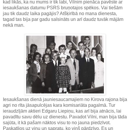
kad likās, ka nu mums ir tik labi, Vilnim pienāca pavēste ar
iesaukšanas datumu PSRS bruņotajos spēkos. Vai tiešām
jau tik daudz laika pagājis? Atšķirībā no mana dienesta,
tagad tas bija par gadu saīsināts un arī daudz tuvāk mājām
nekā man.
Iesaukšanas dienā jauniesaucamajiem no Kirova rajona bija
agri no rīta jāsapulcējas kara komisariāta pagalmā. Tur
ieraudzījām aktieri Edgaru Liepiņu, kas arī bija atnācis, lai
pavadītu savu dēlu uz dienestu. Pavadot Vilni, man bija tāda
sajūta, it kā pašam nāktos visu to no jauna piedzīvot.
Paskatījos uz viņu un sapratu, ko viņš pārdzīvo. Es un