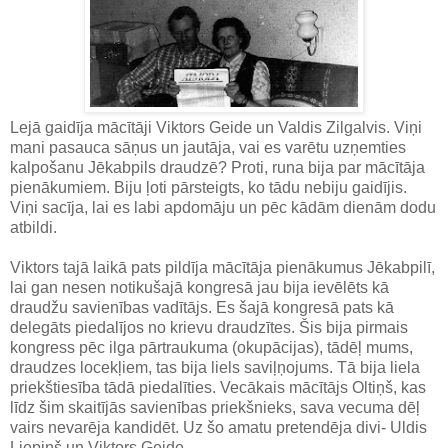
Lejā gaidīja mācītāji Viktors Geide un Valdis Zilgalvis. Viņi
mani pasauca sāņus un jautāja, vai es varētu uzņemties
kalpošanu Jēkabpils draudzē? Proti, runa bija par mācītāja
pienākumiem. Biju ļoti pārsteigts, ko tādu nebiju gaidījis.
Viņi sacīja, lai es labi apdomāju un pēc kādām dienām dodu
atbildi.
Viktors tajā laikā pats pildīja mācītāja pienākumus Jēkabpilī,
lai gan nesen notikušajā kongresā jau bija ievēlēts kā
draudžu savienības vadītājs. Es šajā kongresā pats kā
delegāts piedalījos no krievu draudzītes. Šis bija pirmais
kongress pēc ilga pārtraukuma (okupācijas), tādēļ mums,
draudzes locekļiem, tas bija liels saviļņojums. Tā bija liela
priekštiesība tādā piedalīties. Vecākais mācītājs Oltiņš, kas
līdz šim skaitījās savienības priekšnieks, sava vecuma dēļ
vairs nevarēja kandidēt. Uz šo amatu pretendēja divi- Uldis
Liepiņš un Viktors Geide.