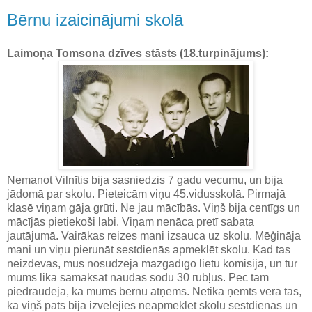
Bērnu izaicinājumi skolā
Laimoņa Tomsona dzīves stāsts (18.turpinājums):
Nemanot Vilnītis bija sasniedzis 7 gadu vecumu, un bija
jādomā par skolu. Pieteicām viņu 45.vidusskolā. Pirmajā
klasē viņam gāja grūti. Ne jau mācībās. Viņš bija centīgs un
mācījās pietiekoši labi. Viņam nenāca pretī sabata
jautājumā. Vairākas reizes mani izsauca uz skolu. Mēģināja
mani un viņu pierunāt sestdienās apmeklēt skolu. Kad tas
neizdevās, mūs nosūdzēja mazgadīgo lietu komisijā, un tur
mums lika samaksāt naudas sodu 30 rubļus. Pēc tam
piedraudēja, ka mums bērnu atņems. Netika ņemts vērā tas,
ka viņš pats bija izvēlējies neapmeklēt skolu sestdienās un