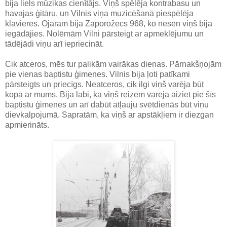
bija liels mūzikas cienītājs. Viņš spēlēja kontrabasu un
havajas ģitāru, un Vilnis viņa muzicēšanā piespēlēja
klavieres. Ojāram bija Zaporožecs 968, ko nesen viņš bija
iegādājies. Nolēmām Vilni pārsteigt ar apmeklējumu un
tādējādi viņu arī iepriecināt.
Cik atceros, mēs tur palikām vairākas dienas. Pārnakšņojām
pie vienas baptistu ģimenes. Vilnis bija ļoti patīkami
pārsteigts un priecīgs. Neatceros, cik ilgi viņš varēja būt
kopā ar mums. Bija labi, ka viņš reizēm varēja aiziet pie šīs
baptistu ģimenes un arī dabūt atļauju svētdienās būt viņu
dievkalpojumā. Sapratām, ka viņš ar apstākļiem ir diezgan
apmierināts.