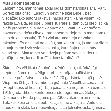
Mūsu domstarpības
Laikam ritot, man tomēr atkal radās domstarpības ar E.Vaitu.
Šoreiz bija citādi. Lasot un pētot ne tikai Bībeli, bet
visdažādāko autoru rakstus, nācās atzīt, ka ne visam, ko
raksta E.Vaita, es spēju piekrist. Pareizi gan būtu piebilst, ka
bieži problēma bija ne tik daudz ar E.Vaitu, cik ar dažām
baznīcas vadošu cilvēku proponētām idejām un mācībām (ja
tā to drīkst nosaukt). Taču viņi argumentēja ar Vaitas
rakstiem. Es apzināti neteikšu, par ko ir runa, jo tad par šiem
jautājumiem izvirzīsies diskusija, kura šajā rakstā nav
vajadzīga. Man tomēr vajadzēja pašam sev atbildēt uz
jautājumiem, ko darīt ar šīm domstarpībām?
Šķiet, mēs vēl tikai nākotnē novērtēsim to, cik ārkārtīgi
nepieciešamu un svētīgu darbu izdarīja analītiskie un
kritiskie prāti Adventistu baznīcā 20.gadsimta otrajā pusē.
Vispirms tā bija R.Nambersa grāmata Veselības „praviete”
(Prophetess of health”). Tajā pašā laikā nejauši tika uzietas
1919.gada Bībele konferences stenogrammas. Sekoja
Desmonda Forda pētījums par 2300 vakariem un rītiem.
Tālāk sekoja arī citas publikācijas. Tie atklāja E.Vaitu citā,
daudziem šķita, ka nepievilcīgā, taču ļoti cilvēciskā gaismā.