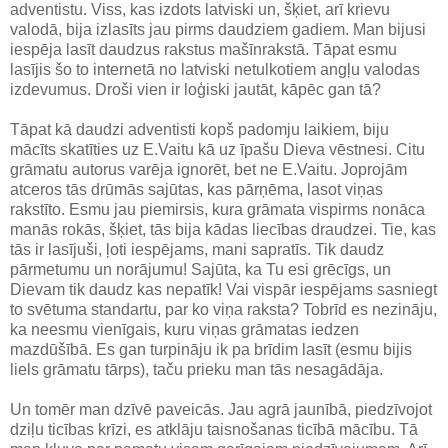
adventistu. Viss, kas izdots latviski un, šķiet, arī krievu
valodā, bija izlasīts jau pirms daudziem gadiem. Man bijusi
iespēja lasīt daudzus rakstus mašīnrakstā. Tāpat esmu
lasījis šo to internetā no latviski netulkotiem angļu valodas
izdevumus. Droši vien ir loģiski jautāt, kāpēc gan tā?
Tāpat kā daudzi adventisti kopš padomju laikiem, biju
mācīts skatīties uz E.Vaitu kā uz īpašu Dieva vēstnesi. Citu
grāmatu autorus varēja ignorēt, bet ne E.Vaitu. Joprojām
atceros tās drūmās sajūtas, kas pārņēma, lasot viņas
rakstīto. Esmu jau piemirsis, kura grāmata vispirms nonāca
manās rokās, šķiet, tās bija kādas liecības draudzei. Tie, kas
tās ir lasījuši, ļoti iespējams, mani sapratīs. Tik daudz
pārmetumu un norājumu! Sajūta, ka Tu esi grēcīgs, un
Dievam tik daudz kas nepatīk! Vai vispār iespējams sasniegt
to svētuma standartu, par ko viņa raksta? Tobrīd es nezināju,
ka neesmu vienīgais, kuru viņas grāmatas iedzen
mazdūšībā. Es gan turpināju ik pa brīdim lasīt (esmu bijis
liels grāmatu tārps), taču prieku man tās nesagādāja.
Un tomēr man dzīvē paveicās. Jau agrā jaunībā, piedzīvojot
dziļu ticības krīzi, es atklāju taisnošanas ticībā mācību. Tā