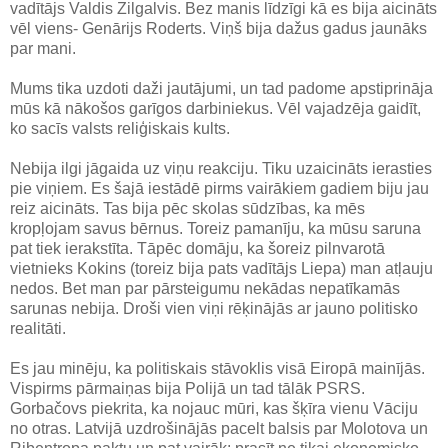
vadītājs Valdis Zilgalvis. Bez manis līdzīgi kā es bija aicināts
vēl viens- Genārijs Roderts. Viņš bija dažus gadus jaunāks
par mani.
Mums tika uzdoti daži jautājumi, un tad padome apstiprināja
mūs kā nākošos garīgos darbiniekus. Vēl vajadzēja gaidīt,
ko sacīs valsts reliģiskais kults.
Nebija ilgi jāgaida uz viņu reakciju. Tiku uzaicināts ierasties
pie viņiem. Es šajā iestādē pirms vairākiem gadiem biju jau
reiz aicināts. Tas bija pēc skolas sūdzības, ka mēs
kropļojam savus bērnus. Toreiz pamanīju, ka mūsu saruna
pat tiek ierakstīta. Tāpēc domāju, ka šoreiz pilnvarotā
vietnieks Kokins (toreiz bija pats vadītājs Liepa) man atļauju
nedos. Bet man par pārsteigumu nekādas nepatīkamās
sarunas nebija. Droši vien viņi rēķinājās ar jauno politisko
realitāti.
Es jau minēju, ka politiskais stāvoklis visā Eiropā mainījās.
Vispirms pārmaiņas bija Polijā un tad tālāk PSRS.
Gorbačovs piekrita, ka nojauc mūri, kas šķīra vienu Vāciju
no otras. Latvijā uzdrošinājās pacelt balsis par Molotova un