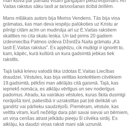
man kļuva par pamatu visam garīgajam piedzīvojumam. Arī
Vaitas rakstus sāku lasīt ar
taisnošanas ticībā brillēm
.
Mans mīļākais autors bija Moriss Vendens. Tās bija viņa
grāmatas, kas man deva iespēju palūkoties uz Kristu ar
pilnīgi citām acīm un mudināja arī uz E.Vaitas rakstiem
skatīties no cita skatu leņķa. Un tad pirms 20 gadiem
izdevniecība Patmos izdeva Džordža Naita grāmatu „Kā
lasīt E.Vaitas rakstus”. Es apjēdzu, cik muļķīgi ir ignorēt to,
kam, kāpēc, kurā kultūrā un kura gadsimtā jebkas tiek
rakstīts.
Tajā laikā krievu valodā tika izdotas E.Vaitas Liecības
draudzei. Vēstules, kas bija veltītas konkrētiem cilvēkiem
19.gadsimtā, pēkšņi man atklājās citā gaismā. Tajā, kas
iepriekš nomāca, es atklāju vērtīgus un sev noderīgus
padomus. Atradu, ka vairākas vēstules, kuras šķita dusmīgi
norājošā tonī, patiesībā ir uzrakstītas pat ļoti delikāti un
gandrīz vai pārlieku saudzējoši. Piemēram, vēstule, kas
veltīta vīram, kurš nežēlīgi dara pāri savai sievai un bērniem,
un viņa cenšas atrast jelkādu pieeju šī cilvēka sirdij. Es
atklāju, ka daudzi viņas raksti mani sāk uzrunāt.