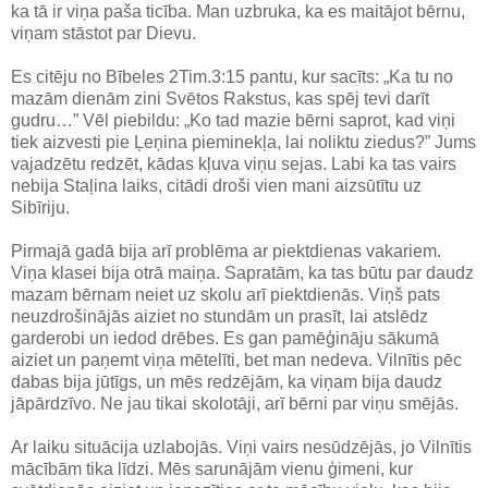
ka tā ir viņa paša ticība. Man uzbruka, ka es maitājot bērnu,
viņam stāstot par Dievu.
Es citēju no Bībeles 2Tim.3:15 pantu, kur sacīts: „Ka tu no
mazām dienām zini Svētos Rakstus, kas spēj tevi darīt
gudru…” Vēl piebildu: „Ko tad mazie bērni saprot, kad viņi
tiek aizvesti pie Ļeņina pieminekļa, lai noliktu ziedus?” Jums
vajadzētu redzēt, kādas kļuva viņu sejas. Labi ka tas vairs
nebija Staļina laiks, citādi droši vien mani aizsūtītu uz
Sibīriju.
Pirmajā gadā bija arī problēma ar piektdienas vakariem.
Viņa klasei bija otrā maiņa. Sapratām, ka tas būtu par daudz
mazam bērnam neiet uz skolu arī piektdienās. Viņš pats
neuzdrošinājās aiziet no stundām un prasīt, lai atslēdz
garderobi un iedod drēbes. Es gan pamēģināju sākumā
aiziet un paņemt viņa mētelīti, bet man nedeva. Vilnītis pēc
dabas bija jūtīgs, un mēs redzējām, ka viņam bija daudz
jāpārdzīvo. Ne jau tikai skolotāji, arī bērni par viņu smējās.
Ar laiku situācija uzlabojās. Viņi vairs nesūdzējās, jo Vilnītis
mācībām tika līdzi. Mēs sarunājām vienu ģimeni, kur