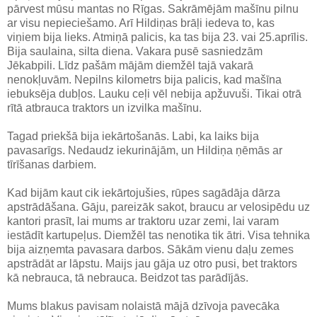
pārvest mūsu mantas no Rīgas. Sakrāmējām mašīnu pilnu
ar visu nepieciešamo. Arī Hildiņas brāļi iedeva to, kas
viņiem bija lieks. Atmiņā palicis, ka tas bija 23. vai 25.aprīlis.
Bija saulaina, silta diena. Vakara pusē sasniedzām
Jēkabpili. Līdz pašām mājām diemžēl tajā vakarā
nenokļuvām. Nepilns kilometrs bija palicis, kad mašīna
iebuksēja dubļos. Lauku ceļi vēl nebija apžuvuši. Tikai otrā
rītā atbrauca traktors un izvilka mašīnu.
Tagad priekšā bija iekārtošanās. Labi, ka laiks bija
pavasarīgs. Nedaudz iekurinājām, un Hildiņa ņēmās ar
tīrīšanas darbiem.
Kad bijām kaut cik iekārtojušies, rūpes sagādāja dārza
apstrādāšana. Gāju, pareizāk sakot, braucu ar velosipēdu uz
kantori prasīt, lai mums ar traktoru uzar zemi, lai varam
iestādīt kartupeļus. Diemžēl tas nenotika tik ātri. Visa tehnika
bija aizņemta pavasara darbos. Sākām vienu daļu zemes
apstrādāt ar lāpstu. Maijs jau gāja uz otro pusi, bet traktors
kā nebrauca, tā nebrauca. Beidzot tas parādījās.
Mums blakus pavisam nolaistā mājā dzīvoja pavecāka