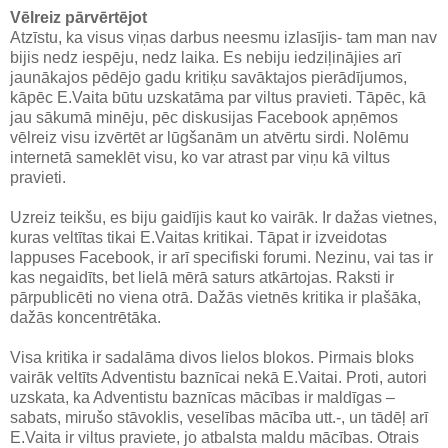
Vēlreiz pārvērtējot
Atzīstu, ka visus viņas darbus neesmu izlasījis- tam man nav
bijis nedz iespēju, nedz laika. Es nebiju iedziļinājies arī
jaunākajos pēdējo gadu kritiķu savāktajos pierādījumos,
kāpēc E.Vaita būtu uzskatāma par viltus pravieti. Tāpēc, kā
jau sākumā minēju, pēc diskusijas Facebook apņēmos
vēlreiz visu izvērtēt ar lūgšanām un atvērtu sirdi. Nolēmu
internetā sameklēt visu, ko var atrast par viņu kā viltus
pravieti.
Uzreiz teikšu, es biju gaidījis kaut ko vairāk. Ir dažas vietnes,
kuras veltītas tikai E.Vaitas kritikai. Tāpat ir izveidotas
lappuses Facebook, ir arī specifiski forumi. Nezinu, vai tas ir
kas negaidīts, bet lielā mērā saturs atkārtojas. Raksti ir
pārpublicēti no viena otrā. Dažās vietnēs kritika ir plašāka,
dažās koncentrētāka.
Visa kritika ir sadalāma divos lielos blokos. Pirmais bloks
vairāk veltīts Adventistu baznīcai nekā E.Vaitai. Proti, autori
uzskata, ka Adventistu baznīcas mācības ir maldīgas –
sabats, mirušo stāvoklis, veselības mācība utt.-, un tādēļ arī
E.Vaita ir viltus praviete, jo atbalsta maldu mācības. Otrais