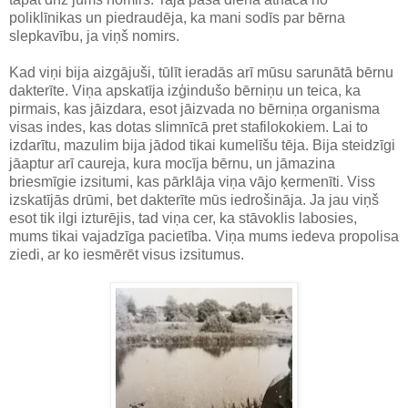
poliklīnikas un piedraudēja, ka mani sodīs par bērna
slepkavību, ja viņš nomirs.
Kad viņi bija aizgājuši, tūlīt ieradās arī mūsu sarunātā bērnu
dakterīte. Viņa apskatīja izģindušo bērniņu un teica, ka
pirmais, kas jāizdara, esot jāizvada no bērniņa organisma
visas indes, kas dotas slimnīcā pret stafilokokiem. Lai to
izdarītu, mazulim bija jādod tikai kumelīšu tēja. Bija steidzīgi
jāaptur arī caureja, kura mocīja bērnu, un jāmazina
briesmīgie izsitumi, kas pārklāja viņa vājo ķermenīti. Viss
izskatījās drūmi, bet dakterīte mūs iedrošināja. Ja jau viņš
esot tik ilgi izturējis, tad viņa cer, ka stāvoklis labosies,
mums tikai vajadzīga pacietība. Viņa mums iedeva propolisa
ziedi, ar ko iesmērēt visus izsitumus.