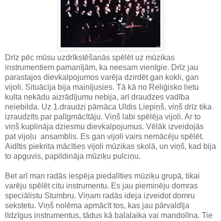
Drīz pēc mūsu uzdrīkstēšanās spēlēt uz mūzikas
instrumentiem pamanījām, ka neesam vienīgie. Drīz jau
parastajos dievkalpojumos varēja dzirdēt gan kokli, gan
vijoli. Situācija bija mainījusies. Tā kā no Reliģisko lietu
kulta nekādu aizrādījumu nebija, arī draudzes vadība
neiebilda. Uz 1.draudzi pārnāca Uldis Liepiņš, viņš drīz tika
izraudzīts par palīgmācītāju. Viņš labi spēlēja vijoli. Ar to
viņš kuplināja dziesmu dievkalpojumus. Vēlāk izveidojās
pat vijoļu ansamblis. Es gan vijoli vairs nemācēju spēlēt.
Aidītis piekrita mācīties vijoli mūzikas skolā, un viņš, kad bija
to apguvis, papildināja mūziķu pulciņu.
Bet arī man radās iespēja piedalīties mūziķu grupā, tikai
varēju spēlēt citu instrumentu. Es jau pieminēju domras
speciālistu Stumbru. Viņam radās ideja izveidot domru
sekstetu. Viņš nolēma apmācīt tos, kas jau pārvaldīja
līdzīgus instrumentus, tādus kā balalaika vai mandolīna. Tie