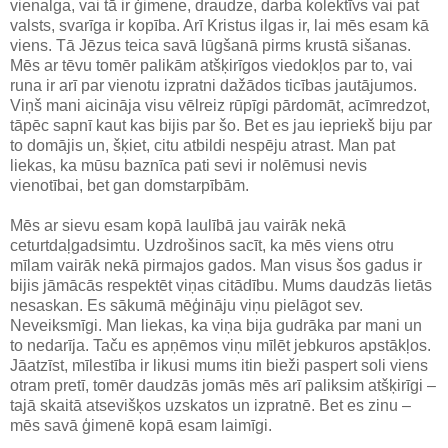
vienalga, vai tā ir ģimene, draudze, darba kolektīvs vai pat
valsts, svarīga ir kopība. Arī Kristus ilgas ir, lai mēs esam kā
viens. Tā Jēzus teica savā lūgšanā pirms krustā sišanas.
Mēs ar tēvu tomēr palikām atšķirīgos viedokļos par to, vai
runa ir arī par vienotu izpratni dažādos ticības jautājumos.
Viņš mani aicināja visu vēlreiz rūpīgi pārdomāt, acīmredzot,
tāpēc sapnī kaut kas bijis par šo. Bet es jau iepriekš biju par
to domājis un, šķiet, citu atbildi nespēju atrast. Man pat
liekas, ka mūsu baznīca pati sevi ir nolēmusi nevis
vienotībai, bet gan domstarpībām.
Mēs ar sievu esam kopā laulībā jau vairāk nekā
ceturtdaļgadsimtu. Uzdrošinos sacīt, ka mēs viens otru
mīlam vairāk nekā pirmajos gados. Man visus šos gadus ir
bijis jāmācās respektēt viņas citādību. Mums daudzās lietās
nesaskan. Es sākumā mēģināju viņu pielāgot sev.
Neveiksmīgi. Man liekas, ka viņa bija gudrāka par mani un
to nedarīja. Taču es apņēmos viņu mīlēt jebkuros apstākļos.
Jāatzīst, mīlestība ir likusi mums itin bieži paspert soli viens
otram pretī, tomēr daudzās jomās mēs arī paliksim atšķirīgi –
tajā skaitā atsevišķos uzskatos un izpratnē. Bet es zinu –
mēs savā ģimenē kopā esam laimīgi.