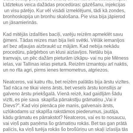
Līdztekus veica dažādas procedūras: gāzēšanu, injekcijas
un visu pārējo. Kur vēl visādi izmeklējumi, tādi kā zondes,
bronhoskopija un bronhu skalošana. Pie visa bija jāpierod
un jāsamierinās.
Kad mitējās izdalīties baciļi, varēju reizēm apmeklēt savu
ģimeni. Tādas reizes man bija lieli svētki. Vēlāk iemanījos
arī bez atļaujas aizbraukt uz mājām. Kad nebija nekādu
procedūru, pārģērbos un klusi aizlavījos. Netālu bija
tramvajs, un pēc dažām pieturām izkāpu- vai nu pie Mēness
ielas, vai Tallinas ielas pieturā. Reizēm izmantoju arī naktis,
un no rīta agri, pirms ienes termometrus, atgriezos.
Neatceros, vai katru rītu, bet reizēm palātās bija ārstu vizītes.
Tad nāca ne tikai viens ārsts, bet vesels ārstu konsīlijs ar
galveno ārstu priekšgalā. Vienā reizē, kad gaidījām šādu
vizīti, es pie sava skapīša pārrakstīju grāmatiņu „Vai ir
Dievs?”. Kad viņi pienāca pie manis, galvenais ārsts,
uzlūkodams uz skapīša rakstāmos piederumus, jautāja,
kādu grāmatu es pārrakstot? Neatceros, vai es to nosaucu,
vai viņš pats paņēma šo grāmatiņu rokās. Bet tas gan prātā
palicis, ka viņš turēja rokās šo brošūriņu un skaļi izlasīja tās