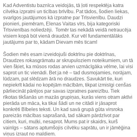
Kad Adventistu baznīca veidojās, tā ļoti respektēja katra
cilvēka izpratni un ticības brīvību. Pat tādos, šodien liekas,
svarīgos jautājumos kā izpratne par Trīsvienību. Daudzi
pionieri, piemēram, Elenas Vaitas vīrs, bija kategoriski
Trīsvienības noliedzēji. Tomēr tas nekādā veidā netraucēja
visiem kopā būt vienā draudzē. Kur vēl fundamentālāks
jautājums par to, kādam Dievam mēs ticam!
Šodien mēs esam izveidojuši doktrīnu pie doktrīnas,
Draudzes rokasgrāmatu ar skrupuloziem noteikumiem, un tā
vien šķiet, ka mūsos rodas arvien uzmācīgāka vēlme, lai visi
saprot un tic vienādi. Bet ja nē – tad dusmojamies, norājam,
lūdzam, pat slēdzam ārā no draudzes. Savukārt tie, kuri
nepiekrīt kādai no kopējām mācībām, tikpat izmisīgi cenšas
pārliecināt pārējos par savas izpratnes pareizību. Tiek
rīkotas tikšanās un mazās grupiņas, kurās viens otram aktīvi
pierāda un māca, ka tikai šādi un ne citādi ir jāsaprot
konkrēti Bībeles teksti. Un kad savā grupā gūta virsroka
pareizās mācības saprašanā, tad sākam pārdzīvot par
citiem, kuri, muļķi, nesaprot. Mums pat ir skaidrs, kurš
vainīgs – sātans aptumšojis cilvēku saprātu, un ir jāmēģina
viņus izraut no maldiem.