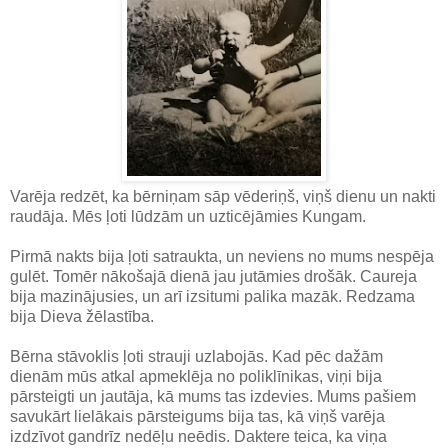
Varēja redzēt, ka bērniņam sāp vēderiņš, viņš dienu un nakti
raudāja. Mēs ļoti lūdzām un uzticējāmies Kungam.
Pirmā nakts bija ļoti satraukta, un neviens no mums nespēja
gulēt. Tomēr nākošajā dienā jau jutāmies drošāk. Caureja
bija mazinājusies, un arī izsitumi palika mazāk. Redzama
bija Dieva žēlastība.
Bērna stāvoklis ļoti strauji uzlabojās. Kad pēc dažām
dienām mūs atkal apmeklēja no poliklīnikas, viņi bija
pārsteigti un jautāja, kā mums tas izdevies. Mums pašiem
savukārt lielākais pārsteigums bija tas, kā viņš varēja
izdzīvot gandrīz nedēļu neēdis. Daktere teica, ka viņa