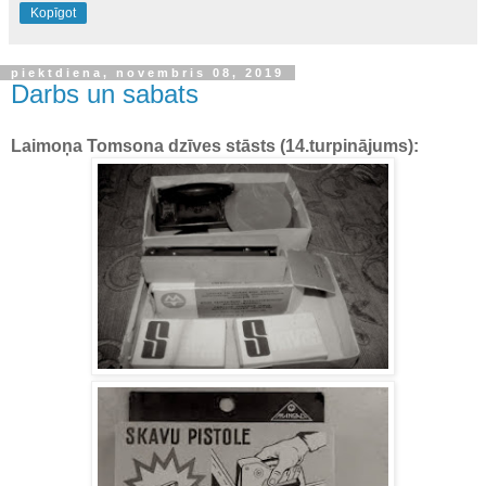
Kopīgot
piektdiena, novembris 08, 2019
Darbs un sabats
Laimoņa Tomsona dzīves stāsts (14.turpinājums):