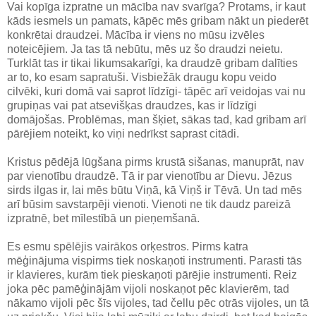
Vai kopīga izpratne un mācība nav svarīga? Protams, ir kaut
kāds iesmels un pamats, kāpēc mēs gribam nākt un piederēt
konkrētai draudzei. Mācība ir viens no mūsu izvēles
noteicējiem. Ja tas tā nebūtu, mēs uz šo draudzi neietu.
Turklāt tas ir tikai likumsakarīgi, ka draudzē gribam dalīties
ar to, ko esam sapratuši. Visbiežāk draugu kopu veido
cilvēki, kuri domā vai saprot līdzīgi- tāpēc arī veidojas vai nu
grupiņas vai pat atsevišķas draudzes, kas ir līdzīgi
domājošas. Problēmas, man šķiet, sākas tad, kad gribam arī
pārējiem noteikt, ko viņi nedrīkst saprast citādi.
Kristus pēdējā lūgšana pirms krustā sišanas, manuprāt, nav
par vienotību draudzē. Tā ir par vienotību ar Dievu. Jēzus
sirds ilgas ir, lai mēs būtu Viņā, kā Viņš ir Tēvā. Un tad mēs
arī būsim savstarpēji vienoti. Vienoti ne tik daudz pareizā
izpratnē, bet mīlestībā un pieņemšanā.
Es esmu spēlējis vairākos orķestros. Pirms katra
mēģinājuma vispirms tiek noskaņoti instrumenti. Parasti tās
ir klavieres, kurām tiek pieskaņoti pārējie instrumenti. Reiz
joka pēc pamēģinājām vijoli noskaņot pēc klavierēm, tad
nākamo vijoli pēc šīs vijoles, tad čellu pēc otrās vijoles, un tā