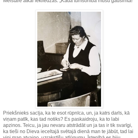
Meistare atkal iekliedzās: „Kāda tumsonība mūsu gadsimtā!”
Priekšnieks sacīja, ka te esot rūpnīca, un, ja katrs darīs, kā
viņam patīk, kas tad notiks? Es paskaidroju, ka to labi
apzinos. Teicu, ja jau nevaru atstrādāt un ja tas ir tik svarīgi,
ka tieši no Dieva ieceltajā svētajā dienā man te jābūt, tad lai
viņi man atvaino, uzrakstīšu atlūgumu. Īstenībā es biju