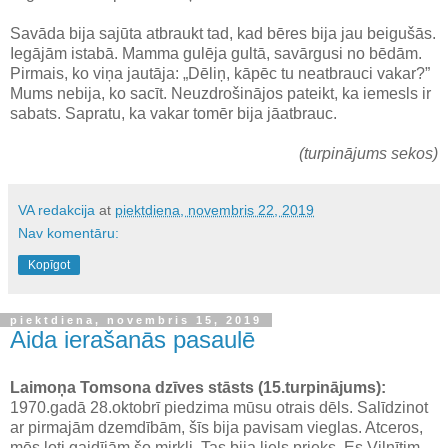
Savāda bija sajūta atbraukt tad, kad bēres bija jau beigušās.
Iegājām istabā. Mamma gulēja gultā, savārgusi no bēdām.
Pirmais, ko viņa jautāja: „Dēliņ, kāpēc tu neatbrauci vakar?”
Mums nebija, ko sacīt. Neuzdrošinājos pateikt, ka iemesls ir
sabats. Sapratu, ka vakar tomēr bija jāatbrauc.
(turpinājums sekos)
VA redakcija
at
piektdiena, novembris 22, 2019
Nav komentāru:
Kopīgot
piektdiena, novembris 15, 2019
Aida ierašanās pasaulē
Laimoņa Tomsona dzīves stāsts (15.turpinājums):
1970.gadā 28.oktobrī piedzima mūsu otrais dēls. Salīdzinot
ar pirmajām dzemdībām, šīs bija pavisam vieglas. Atceros,
mēs ļoti gaidījām šo mirkli. Tas bija liels prieks. Es Vilnītim