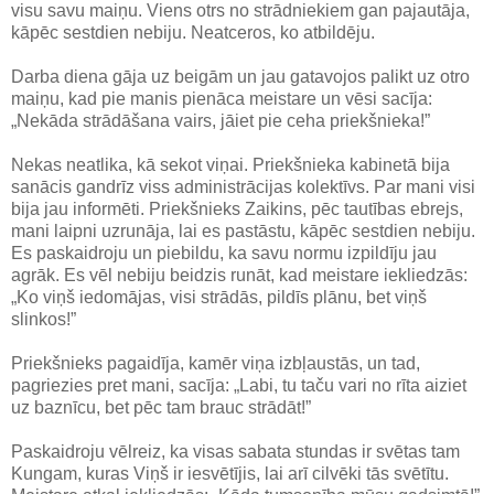
visu savu maiņu. Viens otrs no strādniekiem gan pajautāja,
kāpēc sestdien nebiju. Neatceros, ko atbildēju.
Darba diena gāja uz beigām un jau gatavojos palikt uz otro
maiņu, kad pie manis pienāca meistare un vēsi sacīja:
„Nekāda strādāšana vairs, jāiet pie ceha priekšnieka!”
Nekas neatlika, kā sekot viņai. Priekšnieka kabinetā bija
sanācis gandrīz viss administrācijas kolektīvs. Par mani visi
bija jau informēti. Priekšnieks Zaikins, pēc tautības ebrejs,
mani laipni uzrunāja, lai es pastāstu, kāpēc sestdien nebiju.
Es paskaidroju un piebildu, ka savu normu izpildīju jau
agrāk. Es vēl nebiju beidzis runāt, kad meistare iekliedzās:
„Ko viņš iedomājas, visi strādās, pildīs plānu, bet viņš
slinkos!”
Priekšnieks pagaidīja, kamēr viņa izbļaustās, un tad,
pagriezies pret mani, sacīja: „Labi, tu taču vari no rīta aiziet
uz baznīcu, bet pēc tam brauc strādāt!”
Paskaidroju vēlreiz, ka visas sabata stundas ir svētas tam
Kungam, kuras Viņš ir iesvētījis, lai arī cilvēki tās svētītu.