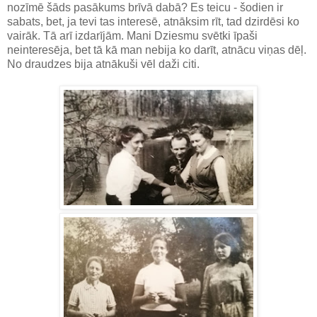
nozīmē šāds pasākums brīvā dabā? Es teicu - šodien ir
sabats, bet, ja tevi tas interesē, atnāksim rīt, tad dzirdēsi ko
vairāk. Tā arī izdarījām. Mani Dziesmu svētki īpaši
neinteresēja, bet tā kā man nebija ko darīt, atnācu viņas dēļ.
No draudzes bija atnākuši vēl daži citi.