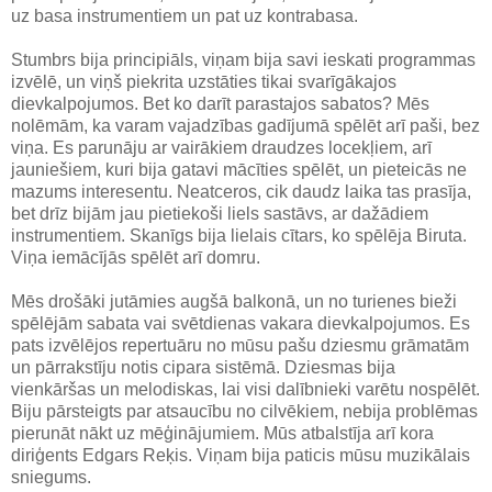
uz basa instrumentiem un pat uz kontrabasa.
Stumbrs bija principiāls, viņam bija savi ieskati programmas
izvēlē, un viņš piekrita uzstāties tikai svarīgākajos
dievkalpojumos. Bet ko darīt parastajos sabatos? Mēs
nolēmām, ka varam vajadzības gadījumā spēlēt arī paši, bez
viņa. Es parunāju ar vairākiem draudzes locekļiem, arī
jauniešiem, kuri bija gatavi mācīties spēlēt, un pieteicās ne
mazums interesentu. Neatceros, cik daudz laika tas prasīja,
bet drīz bijām jau pietiekoši liels sastāvs, ar dažādiem
instrumentiem. Skanīgs bija lielais cītars, ko spēlēja Biruta.
Viņa iemācījās spēlēt arī domru.
Mēs drošāki jutāmies augšā balkonā, un no turienes bieži
spēlējām sabata vai svētdienas vakara dievkalpojumos. Es
pats izvēlējos repertuāru no mūsu pašu dziesmu grāmatām
un pārrakstīju notis cipara sistēmā. Dziesmas bija
vienkāršas un melodiskas, lai visi dalībnieki varētu nospēlēt.
Biju pārsteigts par atsaucību no cilvēkiem, nebija problēmas
pierunāt nākt uz mēģinājumiem. Mūs atbalstīja arī kora
diriģents Edgars Reķis. Viņam bija paticis mūsu muzikālais
sniegums.