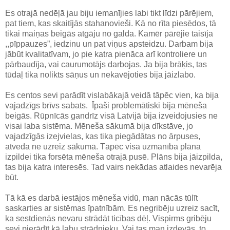
Es otrajā nedēļā jau biju iemanījies labi tikt līdzi pārējiem,
pat tiem, kas skaitījās stahanovieši. Kā no rīta piesēdos, tā
tikai maiņas beigās atgāju no galda. Kamēr pārējie taisīja
,,pīppauzes”, iedzinu un pat viņus apsteidzu. Darbam bija
jābūt kvalitatīvam, jo pie katra pienāca arī kontroliere un
pārbaudīja, vai caurumotājs darbojas. Ja bija brāķis, tas
tūdaļ tika nolikts sāņus un nekavējoties bija jāizlabo.
Es centos sevi parādīt vislabākajā veidā tāpēc vien, ka bija
vajadzīgs brīvs sabats. Īpaši problemātiski bija mēneša
beigās. Rūpnīcās gandrīz visā Latvijā bija izveidojusies ne
visai laba sistēma. Mēneša sākumā bija dīkstāve, jo
vajadzīgās izejvielas, kas tika piegādātas no ārpuses,
atveda ne uzreiz sākumā. Tāpēc visa uzmanība plāna
izpildei tika forsēta mēneša otrajā pusē. Plāns bija jāizpilda,
tas bija katra interesēs. Tad vairs nekādas atlaides nevarēja
būt.
Tā kā es darbā iestājos mēneša vidū, man nācās tūlīt
saskarties ar sistēmas īpatnībām. Es negribēju uzreiz sacīt,
ka sestdienās nevaru strādāt ticības dēļ. Vispirms gribēju
sevi pierādīt kā labu strādnieku. Vai tas man izdevās, to