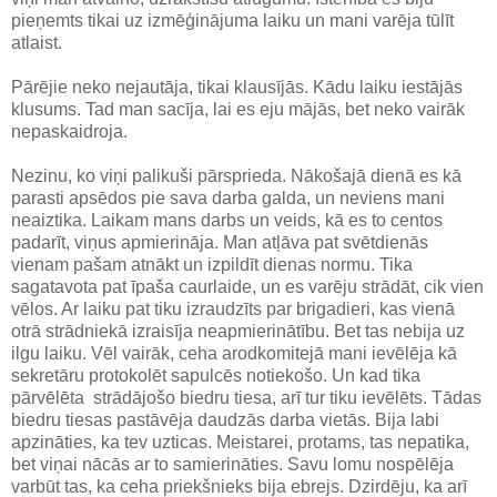
pieņemts tikai uz izmēģinājuma laiku un mani varēja tūlīt
atlaist.
Pārējie neko nejautāja, tikai klausījās. Kādu laiku iestājās
klusums. Tad man sacīja, lai es eju mājās, bet neko vairāk
nepaskaidroja.
Nezinu, ko viņi palikuši pārsprieda. Nākošajā dienā es kā
parasti apsēdos pie sava darba galda, un neviens mani
neaiztika. Laikam mans darbs un veids, kā es to centos
padarīt, viņus apmierināja. Man atļāva pat svētdienās
vienam pašam atnākt un izpildīt dienas normu. Tika
sagatavota pat īpaša caurlaide, un es varēju strādāt, cik vien
vēlos. Ar laiku pat tiku izraudzīts par brigadieri, kas vienā
otrā strādniekā izraisīja neapmierinātību. Bet tas nebija uz
ilgu laiku. Vēl vairāk, ceha arodkomitejā mani ievēlēja kā
sekretāru protokolēt sapulcēs notiekošo. Un kad tika
pārvēlēta strādājošo biedru tiesa, arī tur tiku ievēlēts. Tādas
biedru tiesas pastāvēja daudzās darba vietās. Bija labi
apzināties, ka tev uzticas. Meistarei, protams, tas nepatika,
bet viņai nācās ar to samierināties. Savu lomu nospēlēja
varbūt tas, ka ceha priekšnieks bija ebrejs. Dzirdēju, ka arī