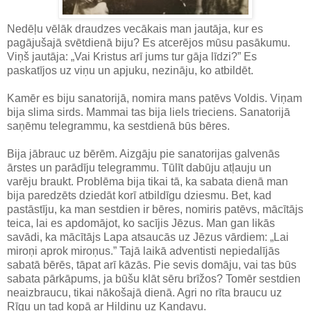
Nedēļu vēlāk draudzes vecākais man jautāja, kur es
pagājušajā svētdienā biju? Es atcerējos mūsu pasākumu.
Viņš jautāja: „Vai Kristus arī jums tur gāja līdzi?” Es
paskatījos uz viņu un apjuku, nezināju, ko atbildēt.
Kamēr es biju sanatorijā, nomira mans patēvs Voldis. Viņam
bija slima sirds. Mammai tas bija liels trieciens. Sanatorijā
saņēmu telegrammu, ka sestdienā būs bēres.
Bija jābrauc uz bērēm. Aizgāju pie sanatorijas galvenās
ārstes un parādīju telegrammu. Tūlīt dabūju atļauju un
varēju braukt. Problēma bija tikai tā, ka sabata dienā man
bija paredzēts dziedāt korī atbildīgu dziesmu. Bet, kad
pastāstīju, ka man sestdien ir bēres, nomiris patēvs, mācītājs
teica, lai es apdomājot, ko sacījis Jēzus. Man gan likās
savādi, ka mācītājs Lapa atsaucās uz Jēzus vārdiem: „Lai
miroņi aprok miroņus.” Tajā laikā adventisti nepiedalījās
sabatā bērēs, tāpat arī kāzās. Pie sevis domāju, vai tas būs
sabata pārkāpums, ja būšu klāt sēru brīžos? Tomēr sestdien
neaizbraucu, tikai nākošajā dienā. Agri no rīta braucu uz
Rīgu un tad kopā ar Hildiņu uz Kandavu.