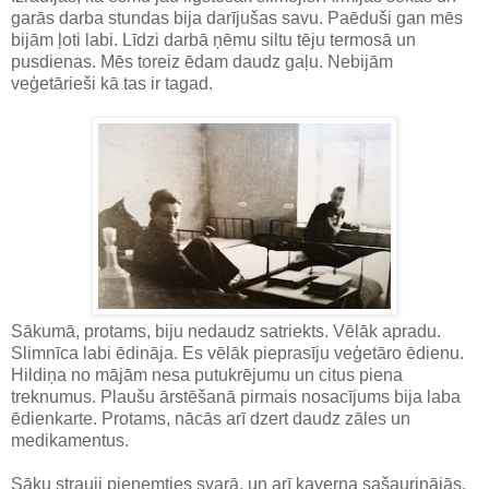
garās darba stundas bija darījušas savu. Paēduši gan mēs
bijām ļoti labi. Līdzi darbā ņēmu siltu tēju termosā un
pusdienas. Mēs toreiz ēdam daudz gaļu. Nebijām
veģetārieši kā tas ir tagad.
Sākumā, protams, biju nedaudz satriekts. Vēlāk apradu.
Slimnīca labi ēdināja. Es vēlāk pieprasīju veģetāro ēdienu.
Hildiņa no mājām nesa putukrējumu un citus piena
treknumus. Plaušu ārstēšanā pirmais nosacījums bija laba
ēdienkarte. Protams, nācās arī dzert daudz zāles un
medikamentus.
Sāku strauji pieņemties svarā, un arī kaverna sašaurinājās.