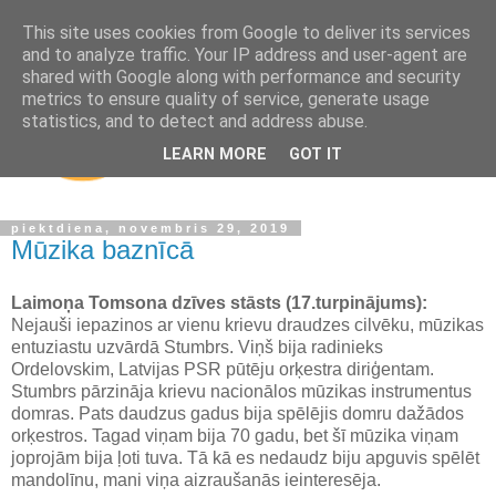
This site uses cookies from Google to deliver its services
and to analyze traffic. Your IP address and user-agent are
shared with Google along with performance and security
metrics to ensure quality of service, generate usage
statistics, and to detect and address abuse.
LEARN MORE
GOT IT
piektdiena, novembris 29, 2019
Mūzika baznīcā
Laimoņa Tomsona dzīves stāsts (17.turpinājums):
Nejauši iepazinos ar vienu krievu draudzes cilvēku, mūzikas
entuziastu uzvārdā Stumbrs. Viņš bija radinieks
Ordelovskim, Latvijas PSR pūtēju orķestra diriģentam.
Stumbrs pārzināja krievu nacionālos mūzikas instrumentus
domras. Pats daudzus gadus bija spēlējis domru dažādos
orķestros. Tagad viņam bija 70 gadu, bet šī mūzika viņam
joprojām bija ļoti tuva. Tā kā es nedaudz biju apguvis spēlēt
mandolīnu, mani viņa aizraušanās ieinteresēja.