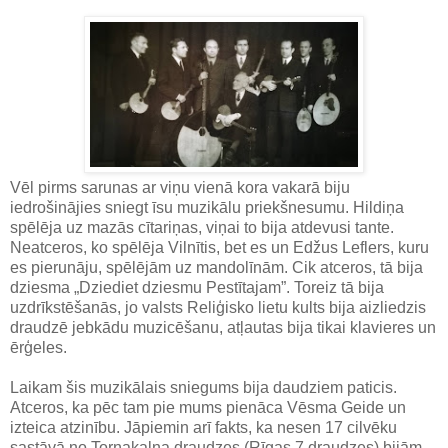
Vēl pirms sarunas ar viņu vienā kora vakarā biju
iedrošinājies sniegt īsu muzikālu priekšnesumu. Hildiņa
spēlēja uz mazās cītariņas, viņai to bija atdevusi tante.
Neatceros, ko spēlēja Vilnītis, bet es un Edžus Leflers, kuru
es pierunāju, spēlējām uz mandolīnām. Cik atceros, tā bija
dziesma „Dziediet dziesmu Pestītajam”. Toreiz tā bija
uzdrīkstēšanās, jo valsts Reliģisko lietu kults bija aizliedzis
draudzē jebkādu muzicēšanu, atļautas bija tikai klavieres un
ērģeles.
Laikam šis muzikālais sniegums bija daudziem paticis.
Atceros, ka pēc tam pie mums pienāca Vēsma Geide un
izteica atzinību. Jāpiemin arī fakts, ka nesen 17 cilvēku
sastāvā no Torņakalna draudzes (Rīgas 7.draudzes) bijām