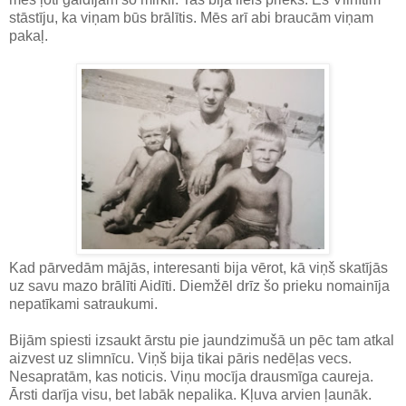
stāstīju, ka viņam būs brālītis. Mēs arī abi braucām viņam
pakaļ.
Kad pārvedām mājās, interesanti bija vērot, kā viņš skatījās
uz savu mazo brālīti Aidīti. Diemžēl drīz šo prieku nomainīja
nepatīkami satraukumi.
Bijām spiesti izsaukt ārstu pie jaundzimušā un pēc tam atkal
aizvest uz slimnīcu. Viņš bija tikai pāris nedēļas vecs.
Nesapratām, kas noticis. Viņu mocīja drausmīga caureja.
Ārsti darīja visu, bet labāk nepalika. Kļuva arvien ļaunāk.