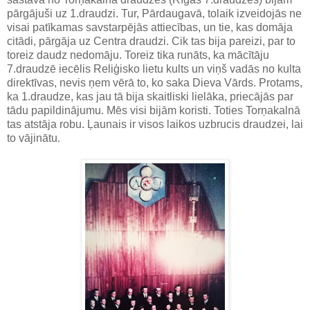
pārgājuši uz 1.draudzi. Tur, Pārdaugavā, tolaik izveidojās ne
visai patīkamas savstarpējās attiecības, un tie, kas domāja
citādi, pārgāja uz Centra draudzi. Cik tas bija pareizi, par to
toreiz daudz nedomāju. Toreiz tika runāts, ka mācītāju
7.draudzē iecēlis Reliģisko lietu kults un viņš vadās no kulta
direktīvas, nevis ņem vērā to, ko saka Dieva Vārds. Protams,
ka 1.draudze, kas jau tā bija skaitliski lielāka, priecājās par
tādu papildinājumu. Mēs visi bijām koristi. Toties Torņakalnā
tas atstāja robu. Ļaunais ir visos laikos uzbrucis draudzei, lai
to vājinātu.