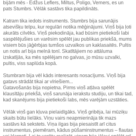
bijām mēs - Edžus Leflers, Miltus, Poligo, Verners, es un
pats Stumbrs. Vēlāk sastāvs tika papildināts.
Katram tika iedots instruments. Stumbrs bija sarunājis
atsevišķu telpu, kur regulāri notika mēģinājumi. Viņš bija ļoti
akurāts cilvēks. Viņš piekodināja, kad būsim pietiekoši labi
saspēlējušies un varēsim spēlēt jau publikas priekšā, mums
visiem būs jāģērbjas tumšos uzvalkos un kaklasaitēs. Pultis
un notis arī bija melnā tonī. Skatītājiem no attāluma
izskatījās, ka mēs spēlējam no galvas, jo mūsu uzvalki,
pultis, viss saplūda kopā.
Stumbram bija vēl kāds interesants nosacījums. Viņš bija
gatavs strādāt tikai ar vīriešiem...
Gatavošanās bija nopietna. Pirms viņš atļāva spēlēt
klausītāju priekšā, viņš sarunāja ierakstu studiju, un tikai tad,
kad skanējums bija pietiekoši labs, mēs varējām uzstāties.
Vēlāk viņš gan kļuva pielaidīgāks. Viņš gribēja, lai mūziķu
skaits būtu lielāks. Viņu vairs neapmierināja tik mazs
sastāvs kā sekstets. Viņa ilgas bija piesaistīt arī citus
instrumentus, piemēram, kādus pūšaminstrumentus – flautas