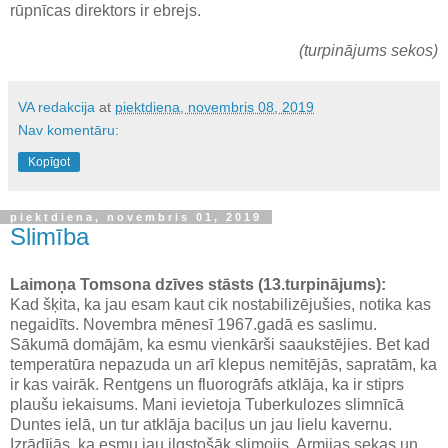
rūpnīcas direktors ir ebrejs.
(turpinājums sekos)
VA redakcija
at
piektdiena, novembris 08, 2019
Nav komentāru:
Kopīgot
piektdiena, novembris 01, 2019
Slimība
Laimoņa Tomsona dzīves stāsts (13.turpinājums):
Kad šķita, ka jau esam kaut cik nostabilizējušies, notika kas
negaidīts. Novembra mēnesī 1967.gadā es saslimu.
Sākumā domājām, ka esmu vienkārši saaukstējies. Bet kad
temperatūra nepazuda un arī klepus nemitējās, sapratām, ka
ir kas vairāk. Rentgens un fluorogrāfs atklāja, ka ir stiprs
plaušu iekaisums. Mani ievietoja Tuberkulozes slimnīcā
Duntes ielā, un tur atklāja baciļus un jau lielu kavernu.
Izrādījās, ka esmu jau ilgstošāk slimojis. Armijas sekas un