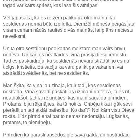
tagad var katrs spriest, kas lasa šīs atmiņas.
Vēl jāpasaka, ka es reizēm paliku uz otro maiņu, lai
sestdienas norma būtu izpildīta. Diemžēl mēneša beigās jau
visam ceham nācās rauties divās maiņās, lai plāns neciestu
neveiksmi.
Un tā otro sestdienu pēc kārtas meistare man vairs brīvu
nedeva. Un kad es neatlaidos, viņa prasīja tiešu iemeslu.
Tad es paskaidroju, ka sestdienās nevaru strādāt, jo esmu
ticīgs, kristietis. Es sacīju ka varu palikt pa vakariem vai
atstrādāt svētdienās, bet ne sestdienās.
Man šķita, ka viņa jau zināja, ka ir tādi, kas sestdienās
nestrādā. Viņa savādi paskatījās uz mani un teica, ja es rīt
neatnākšot, tad lai rēķinoties, kas mani sagaida pirmdien.
Protams, biju rēķinājies, ka tā notiks. Gribēju tikai ilgāk sevi
pierādīt un tad atklāt patiesību. Ko darīt? Nolikām visu Dieva
rokās. Līdz pirmdienai par to nemaz nedomāju. Lūgšanās,
protams, to pieminēju.
Pirmdien kā parasti apsēdos pie sava galda un nostrādāju