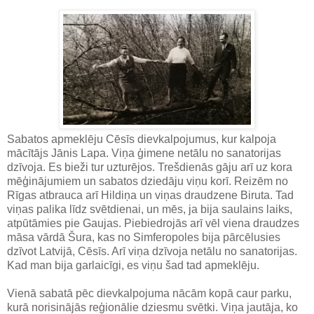
Sabatos apmeklēju Cēsīs dievkalpojumus, kur kalpoja
mācītājs Jānis Lapa. Viņa ģimene netālu no sanatorijas
dzīvoja. Es bieži tur uzturējos. Trešdienās gāju arī uz kora
mēģinājumiem un sabatos dziedāju viņu korī. Reizēm no
Rīgas atbrauca arī Hildiņa un viņas draudzene Biruta. Tad
viņas palika līdz svētdienai, un mēs, ja bija saulains laiks,
atpūtāmies pie Gaujas. Piebiedrojās arī vēl viena draudzes
māsa vārdā Šura, kas no Simferopoles bija pārcēlusies
dzīvot Latvijā, Cēsīs. Arī viņa dzīvoja netālu no sanatorijas.
Kad man bija garlaicīgi, es viņu šad tad apmeklēju.
Vienā sabatā pēc dievkalpojuma nācām kopā caur parku,
kurā norisinājās reģionālie dziesmu svētki. Viņa jautāja, ko