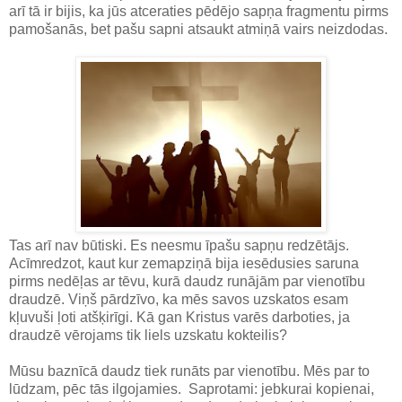
arī tā ir bijis, ka jūs atceraties pēdējo sapņa fragmentu pirms
pamošanās, bet pašu sapni atsaukt atmiņā vairs neizdodas.
Tas arī nav būtiski. Es neesmu īpašu sapņu redzētājs.
Acīmredzot, kaut kur zemapziņā bija iesēdusies saruna
pirms nedēļas ar tēvu, kurā daudz runājām par vienotību
draudzē. Viņš pārdzīvo, ka mēs savos uzskatos esam
kļuvuši ļoti atšķirīgi. Kā gan Kristus varēs darboties, ja
draudzē vērojams tik liels uzskatu kokteilis?
Mūsu baznīcā daudz tiek runāts par vienotību. Mēs par to
lūdzam, pēc tās ilgojamies. Saprotami: jebkurai kopienai,