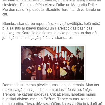
vai klarneti. Lai to varētu realizēt, viņam bija jāļauj spēlēt arī
sievietēm. Flautu spēlēja Vizma Driķe un Margarita Driķe.
Pie domras drīz piesēdās Skaidrīte Teremta, Urve, Biruta un
citi.
Stumbra skaņdarbu repertuārs, ko viņš izvēlējās, lielā mērā
bija saistīts ar krievu klasiku un Pareizticīgās baznīcas
noskaņām. Katrā lielā dziesmu dievkalpojumā un draudžu
jubilejās mums bija jāspēlē divi skaņdarbi.
Domras instrumenta pievilcīgums slēpjas tremolā. Man tas
mazliet atgādina vijoli, bet domrai tas ir īpaši nozīmīgs.
Tremols ne katram padevās. Cik atceros, labākais mums
bija tikai diviem- man un Edžum. Tāpēc mums uzticēja
pirmo partiju. Tiesa, drīz secinājām, ka es varēju to izdarīt arī