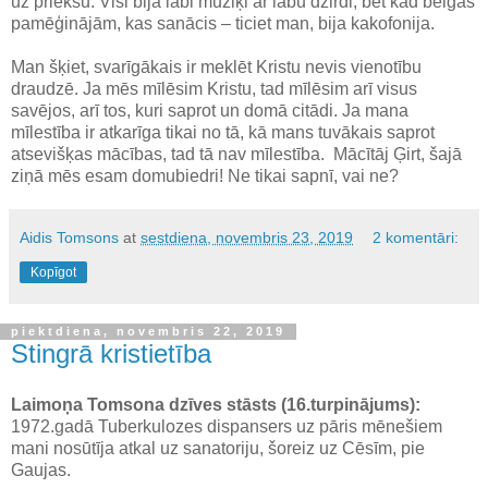
uz priekšu. Visi bija labi mūziķi ar labu dzirdi, bet kad beigās
pamēģinājām, kas sanācis – ticiet man, bija kakofonija.
Man šķiet, svarīgākais ir meklēt Kristu nevis vienotību
draudzē. Ja mēs mīlēsim Kristu, tad mīlēsim arī visus
savējos, arī tos, kuri saprot un domā citādi. Ja mana
mīlestība ir atkarīga tikai no tā, kā mans tuvākais saprot
atsevišķas mācības, tad tā nav mīlestība. Mācītāj Ģirt, šajā
ziņā mēs esam domubiedri! Ne tikai sapnī, vai ne?
Aidis Tomsons
at
sestdiena, novembris 23, 2019
2 komentāri:
Kopīgot
piektdiena, novembris 22, 2019
Stingrā kristietība
Laimoņa Tomsona dzīves stāsts (16.turpinājums):
1972.gadā Tuberkulozes dispansers uz pāris mēnešiem
mani nosūtīja atkal uz sanatoriju, šoreiz uz Cēsīm, pie
Gaujas.