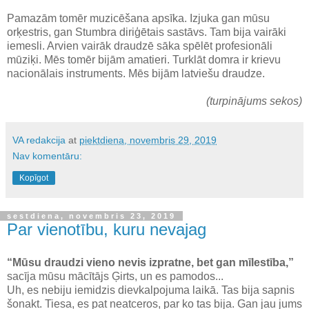
Pamazām tomēr muzicēšana apsīka. Izjuka gan mūsu
orķestris, gan Stumbra diriģētais sastāvs. Tam bija vairāki
iemesli. Arvien vairāk draudzē sāka spēlēt profesionāli
mūziķi. Mēs tomēr bijām amatieri. Turklāt domra ir krievu
nacionālais instruments. Mēs bijām latviešu draudze.
(turpinājums sekos)
VA redakcija
at
piektdiena, novembris 29, 2019
Nav komentāru:
Kopīgot
sestdiena, novembris 23, 2019
Par vienotību, kuru nevajag
“Mūsu draudzi vieno nevis izpratne, bet gan mīlestība,”
sacīja mūsu mācītājs Ģirts, un es pamodos...
Uh, es nebiju iemidzis dievkalpojuma laikā. Tas bija sapnis
šonakt. Tiesa, es pat neatceros, par ko tas bija. Gan jau jums