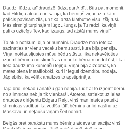
Daudzi lūdza, arī draudzē lūdza par Aidīti. Bija pat momenti,
kad Hildiņa atnāca un sacīja, ka bērniņš viņai uz rokām
palicis pavisam zils, un tikai ārsta klātbūtne visu izšķīrusi.
Mēs sirsnīgi turpinājām lūgt: „Kungs, ja Tu redzi, ka viņš
paliks uzticīgs Tev, kad izaugs, tad atstāj mums viņu!”
Tālākie notikumi bija brīnumaini. Draudzē man ieteica
sazināties ar vienu vecāku bērnu ārsti, kura bija pensijā.
Viņa, noklausījusies mūsu bēdu stāstu, lika nekavējoties
izņemt bērniņu no slimnīcas un neko bērnam nedot ēst, tikai
lielā daudzumā kumelīšu tējiņu. Viņai bija aizdomas, ka
mātes pienā ir stafilokoki, kuri ir iegūti dzemdību nodaļā.
Jāpiebilst, ka vēlāk analīzes to apstiprināja.
Tajā brīdī nekādu analīžu gan nebija. Līdz ar to izņemt bērnu
no slimnīcas nebija tik vienkārši. Atceros, satiekot uz ielas
draudzes diriģentu Edgaru Reķi, viņš man ieteica pateikt
slimnīcas vadībai, ka vedīšu tūlīt bērniņu ar lidmašīnu uz
Maskavu un neļaušu viņam šeit nomirt.
Beigās pret parakstu mums bērniņu atdeva un sacīja: viņš
tāpat drīz jums nomirs. Tajā pašā dienā atnāca no