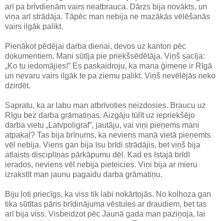
arī pa brīvdienām vairs neatbrauca. Dārzs bija novākts, un
viņa arī strādāja. Tāpēc man nebija ne mazākās vēlēšanās
vairs ilgāk palikt.
Pienākot pēdējai darba dienai, devos uz kantori pēc
dokumentiem. Mani sūtīja pie priekšsēdētāja. Viņš sacīja:
„Ko tu iedomājies!” Es paskaidroju, ka mana ģimene ir Rīgā
un nevaru vairs ilgāk te pa ziemu palikt. Viņš nevēlējās neko
dzirdēt.
Sapratu, ka ar labu man atbrīvoties neizdosies. Braucu uz
Rīgu bez darba grāmatiņas. Aizgāju tūlīt uz iepriekšējo
darba vietu „Latvpoligraf”, jautāju, vai viņi pieņems mani
atpakaļ? Tas bija brīnums, ka neviens manā vietā pieņemts
vēl nebija. Viens gan bija īsu brīdi strādājis, bet viņš bija
atlaists disciplīnas pārkāpumu dēļ. Kad es īstajā brīdī
ierados, neviens vēl nebija pieteicies. Viņi bija ar mieru
izrakstīt man jaunu pagaidu darba grāmatiņu.
Biju ļoti priecīgs, ka viss tik labi nokārtojās. No kolhoza gan
tika sūtītas pāris brīdinājuma vēstules ar draudiem, bet tas
arī bija viss. Visbeidzot pēc Jaunā gada man paziņoja, lai