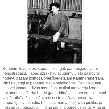
Rudenim tuvojoties, sapratu, ka ilgāk par pusgadu vairs
nenostrādāšu. Tāpēc uzrakstīju atlūgumu un to pašrocīgi
nodevu pašam kolhoza priekšsēdētājam Kārlim Pabērzam.
Viņš nevērīgi to paņēma, neko neteikdams. Pēc nolikuma
bija vēl jāstrādā divus mēnešus un tikai tad varēju izņemt
dokumentus. Darba biedri gan brīdināja, lai necerot, ka mani
vispār atbrīvošot: sacīja, reiz esi te atnācis, neceri, ka
labprātīgi tevi atlaidīs. Es teicu: man apsolīja, ka pietiks, ja
nostrādāšu pusgadu. Hildiņa jau bija pārcēlusies uz Rīgu un