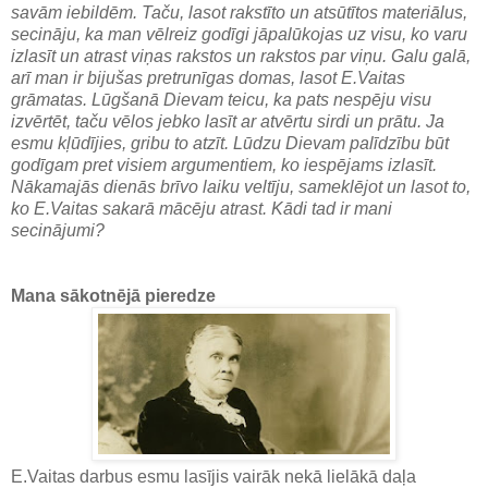
savām iebildēm. Taču, lasot rakstīto un atsūtītos materiālus,
secināju, ka man vēlreiz godīgi jāpalūkojas uz visu, ko varu
izlasīt un atrast viņas rakstos un rakstos par viņu. Galu galā,
arī man ir bijušas pretrunīgas domas, lasot E.Vaitas
grāmatas. Lūgšanā Dievam teicu, ka pats nespēju visu
izvērtēt, taču vēlos jebko lasīt ar atvērtu sirdi un prātu. Ja
esmu kļūdījies, gribu to atzīt. Lūdzu Dievam palīdzību būt
godīgam pret visiem argumentiem, ko iespējams izlasīt.
Nākamajās dienās brīvo laiku veltīju, sameklējot un lasot to,
ko E.Vaitas sakarā mācēju atrast. Kādi tad ir mani
secinājumi?
Mana sākotnējā pieredze
E.Vaitas darbus esmu lasījis vairāk nekā lielākā daļa