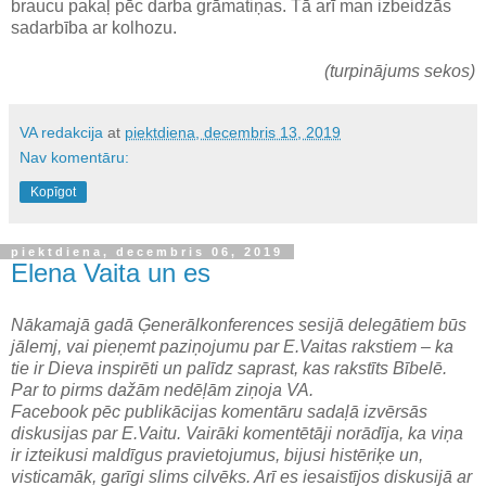
braucu pakaļ pēc darba grāmatiņas. Tā arī man izbeidzās
sadarbība ar kolhozu.
(turpinājums sekos)
VA redakcija
at
piektdiena, decembris 13, 2019
Nav komentāru:
Kopīgot
piektdiena, decembris 06, 2019
Elena Vaita un es
Nākamajā gadā Ģenerālkonferences sesijā delegātiem būs
jālemj, vai pieņemt paziņojumu par E.Vaitas rakstiem – ka
tie ir Dieva inspirēti un palīdz saprast, kas rakstīts Bībelē.
Par to pirms dažām nedēļām ziņoja VA.
Facebook pēc publikācijas komentāru sadaļā izvērsās
diskusijas par E.Vaitu. Vairāki komentētāji norādīja, ka viņa
ir izteikusi maldīgus pravietojumus, bijusi histēriķe un,
visticamāk, garīgi slims cilvēks. Arī es iesaistījos diskusijā ar