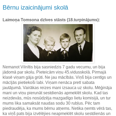
Bērnu izaicinājumi skolā
Laimoņa Tomsona dzīves stāsts (18.turpinājums):
Nemanot Vilnītis bija sasniedzis 7 gadu vecumu, un bija
jādomā par skolu. Pieteicām viņu 45.vidusskolā. Pirmajā
klasē viņam gāja grūti. Ne jau mācībās. Viņš bija centīgs un
mācījās pietiekoši labi. Viņam nenāca pretī sabata
jautājumā. Vairākas reizes mani izsauca uz skolu. Mēģināja
mani un viņu pierunāt sestdienās apmeklēt skolu. Kad tas
neizdevās, mūs nosūdzēja mazgadīgo lietu komisijā, un tur
mums lika samaksāt naudas sodu 30 rubļus. Pēc tam
piedraudēja, ka mums bērnu atņems. Netika ņemts vērā tas,
ka viņš pats bija izvēlējies neapmeklēt skolu sestdienās un