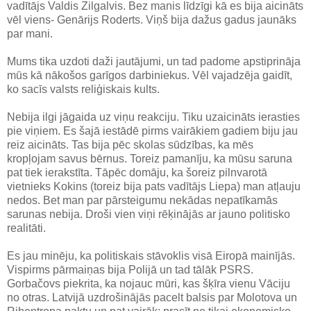
vadītājs Valdis Zilgalvis. Bez manis līdzīgi kā es bija aicināts
vēl viens- Genārijs Roderts. Viņš bija dažus gadus jaunāks
par mani.
Mums tika uzdoti daži jautājumi, un tad padome apstiprināja
mūs kā nākošos garīgos darbiniekus. Vēl vajadzēja gaidīt,
ko sacīs valsts reliģiskais kults.
Nebija ilgi jāgaida uz viņu reakciju. Tiku uzaicināts ierasties
pie viņiem. Es šajā iestādē pirms vairākiem gadiem biju jau
reiz aicināts. Tas bija pēc skolas sūdzības, ka mēs
kropļojam savus bērnus. Toreiz pamanīju, ka mūsu saruna
pat tiek ierakstīta. Tāpēc domāju, ka šoreiz pilnvarotā
vietnieks Kokins (toreiz bija pats vadītājs Liepa) man atļauju
nedos. Bet man par pārsteigumu nekādas nepatīkamās
sarunas nebija. Droši vien viņi rēķinājās ar jauno politisko
realitāti.
Es jau minēju, ka politiskais stāvoklis visā Eiropā mainījās.
Vispirms pārmaiņas bija Polijā un tad tālāk PSRS.
Gorbačovs piekrita, ka nojauc mūri, kas šķīra vienu Vāciju
no otras. Latvijā uzdrošinājās pacelt balsis par Molotova un