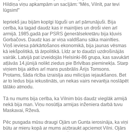
Hildiņa viņu apkampām un sacījām: “Mēs, Vilnīt, par tevi
lūgsim!”
Iepriekš jau bijām kopīgi lūguši un arī pārrunājuši. Bija
cerība, ka tagad daudz kas ir mainījies un droši vien arī
armijā. 1985.gadā par PSRS ģenerālsekretāru bija kļuvis
Gorbačovs. Daudz kas ar viņa valdīšanu sāka mainīties.
Viņš ieviesa pārkārtošanos ekonomikā, bija jaunas vēsmas
kā iekšpolitikā, tā ārpolitikā. Līdz ar to daudzi uzdrošinājās
vairāk. Latvijā pat izveidojās Helsinki-86 grupa, kas savukārt
atļāvās 14.jūnijā nolikt ziedus pie Brīvības pieminekļa. Starp
viņiem bija aktīvs arī mans pusbrālis Ārijs Tomsons.
Protams, šāda rīcība izraisīja asu milicijas iejaukšanos. Bet
ar to ledus bija iekustināts, un nekas vairs nevarēja noslāpēt
tālāko atmodu.
Tā nu mums bija cerība, ka Vilnim būs daudz vieglāk armijā
nekā bija man. Viņu nosūtīja armijas inženiera darbā tuvu
Maskavai, Rževā.
Pēc pusgada mūsu draugi Ojārs un Gunta ierosināja, ka viņi
būtu ar mieru kopā ar mums aizbraukt apciemot Vilni. Ojārs