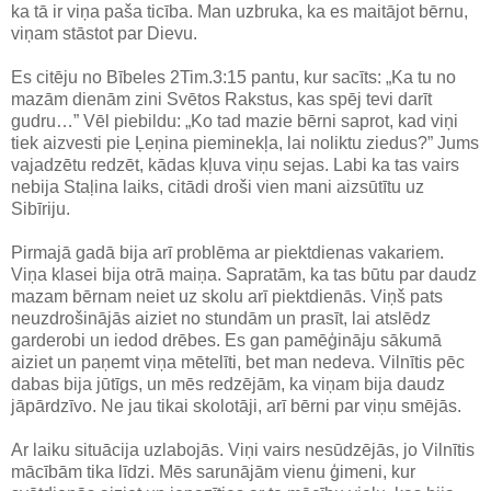
ka tā ir viņa paša ticība. Man uzbruka, ka es maitājot bērnu,
viņam stāstot par Dievu.
Es citēju no Bībeles 2Tim.3:15 pantu, kur sacīts: „Ka tu no
mazām dienām zini Svētos Rakstus, kas spēj tevi darīt
gudru…” Vēl piebildu: „Ko tad mazie bērni saprot, kad viņi
tiek aizvesti pie Ļeņina pieminekļa, lai noliktu ziedus?” Jums
vajadzētu redzēt, kādas kļuva viņu sejas. Labi ka tas vairs
nebija Staļina laiks, citādi droši vien mani aizsūtītu uz
Sibīriju.
Pirmajā gadā bija arī problēma ar piektdienas vakariem.
Viņa klasei bija otrā maiņa. Sapratām, ka tas būtu par daudz
mazam bērnam neiet uz skolu arī piektdienās. Viņš pats
neuzdrošinājās aiziet no stundām un prasīt, lai atslēdz
garderobi un iedod drēbes. Es gan pamēģināju sākumā
aiziet un paņemt viņa mētelīti, bet man nedeva. Vilnītis pēc
dabas bija jūtīgs, un mēs redzējām, ka viņam bija daudz
jāpārdzīvo. Ne jau tikai skolotāji, arī bērni par viņu smējās.
Ar laiku situācija uzlabojās. Viņi vairs nesūdzējās, jo Vilnītis
mācībām tika līdzi. Mēs sarunājām vienu ģimeni, kur