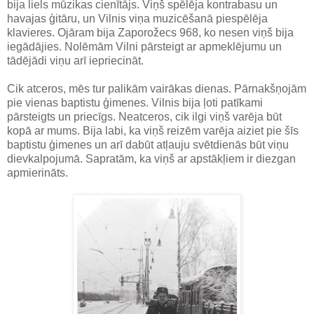
bija liels mūzikas cienītājs. Viņš spēlēja kontrabasu un
havajas ģitāru, un Vilnis viņa muzicēšanā piespēlēja
klavieres. Ojāram bija Zaporožecs 968, ko nesen viņš bija
iegādājies. Nolēmām Vilni pārsteigt ar apmeklējumu un
tādējādi viņu arī iepriecināt.
Cik atceros, mēs tur palikām vairākas dienas. Pārnakšņojām
pie vienas baptistu ģimenes. Vilnis bija ļoti patīkami
pārsteigts un priecīgs. Neatceros, cik ilgi viņš varēja būt
kopā ar mums. Bija labi, ka viņš reizēm varēja aiziet pie šīs
baptistu ģimenes un arī dabūt atļauju svētdienās būt viņu
dievkalpojumā. Sapratām, ka viņš ar apstākļiem ir diezgan
apmierināts.