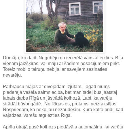
Domāju, ko darīt. Negribēju no iecerētā vairs atteikties. Bija
vienam jāizšķiras, vai māju ar šādiem nosacījumiem pirkt.
Toreiz mobilo tālruņu nebija, ar savējiem sazināties
nevarēju.
Pārbraucu mājās ar divējādām izjūtām. Tagad mums
piederēja vesela saimniecība, bet man tādēļ būs jāatstāj
labais darbs Rīgā un jāstrādā kolhozā. Labi, ka varēju
strādāt būvbrigādē. No Rīgas es, protams, neizrakstījos.
Nospriedām, ka neko jau nezaudēsim. Kurā katrā brīdī, kad
vajadzēs, varēšu atgriezties Rīgā.
Aprīļa otrajā pusē kolhozs piedāvāja automašīnu, lai varētu