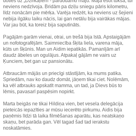
doties uz „Dzirkaļiem”- pārdodamo māju. Māja esot tukša, tur
neviens nedzīvoja. Bridām pa dziļu sniegu pāris kilometru,
līdz nonācām pie mērķa. Varēja redzēt, ka neviens uz šejieni
nebija ilgāku laiku nācis, lai gan netālu bija vairākas mājas.
Var jau būt, ka toreiz bija saputināts.
Pagājām garām vienai, otrai, un trešā bija īstā. Apstaigājām
un nofotografējām. Saimniecība šķita liela, varena māja,
kūts un šķūnis. Man un Aidim iepatikās. Pamanījām arī
daudz ābeles un ogulājus. Atpakaļ gājām ne vairs uz
Ķunciem, bet gan uz pansionātu.
Atbraucām mājās un priecīgi stāstījām, ka mums patika.
Spriedām, nav ko daudz domāt, jāņem tikai ciet. Nolēmām,
ka vēl atbrauks apskatīt mamma, un tad, ja Dievs būs to
lēmis, pavasarī paspēsim nopirkt.
Marta beigās ne tikai Hildiņa vien, bet vesela delegācija
pieteicās iepazīties ar mūsu iecerēto pirkumu. Aidis bija
paņēmis līdzi tā laika filmēšanas aparātu, kas neatskaņo
skaņu, bet parāda gan. Vēl tagad šad tad ierakstu
noskatāmies.