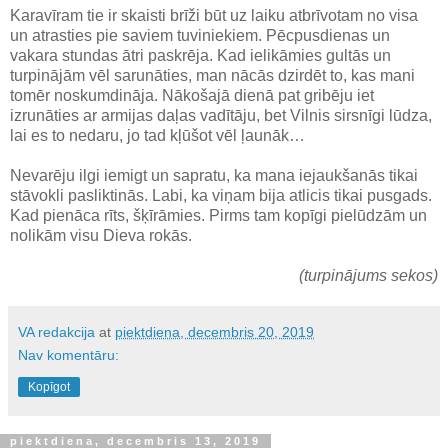
Karavīram tie ir skaisti brīži būt uz laiku atbrīvotam no visa
un atrasties pie saviem tuviniekiem. Pēcpusdienas un
vakara stundas ātri paskrēja. Kad ielikāmies gultās un
turpinājām vēl sarunāties, man nācās dzirdēt to, kas mani
tomēr noskumdināja. Nākošajā dienā pat gribēju iet
izrunāties ar armijas daļas vadītāju, bet Vilnis sirsnīgi lūdza,
lai es to nedaru, jo tad kļūšot vēl ļaunāk…
Nevarēju ilgi iemigt un sapratu, ka mana iejaukšanās tikai
stāvokli pasliktinās. Labi, ka viņam bija atlicis tikai pusgads.
Kad pienāca rīts, šķīrāmies. Pirms tam kopīgi pielūdzām un
nolikām visu Dieva rokās.
(turpinājums sekos)
VA redakcija
at
piektdiena, decembris 20, 2019
Nav komentāru:
Kopīgot
piektdiena, decembris 13, 2019