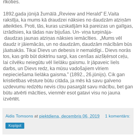
rīkoties.
1892.gada jūnijā žurnālā „Review and Herald” E.Vaita
rakstīja, ka mums kā draudzei nāksies no daudzām atziņām
atteikties. Proti, tās, kuras uzskatījām kā pareizas un galīgas,
izrādīsies, ka tādas nav bijušas. Un- viņa turpināja-
daudzas jaunas atziņas nāksies iemācīties. „Mums vēl
daudz ir jāiemācās, un no daudzām, daudzām mācībām būs
jāatsakās. Tikai Dievs un debesis ir nemaldīgi.. Dievs norās
tos, kas grib būt doktrīnu sargi, kas cenšas aizšķērsot ceļu,
lai cilvēku neiegūtu vēl lielāku gaismu. Ir jāpaveic liels
darbs, un Dievs redz, ka mūsu vadošajiem vīriem
nepieciešama lielāka gaisma.” (1892., 26.jūnijs). Cik gan
kristietības vēsture būtu citāda, ja mēs kā savu galveno
uzdevumu redzētu nevis cīņu pasargāt savu mācību, bet gan
būtu atvērti mācīties, vienmēr esot gatavi visu no jauna
izvērtēt.
Aidis Tomsons
at
piektdiena, decembris 06, 2019
1 komentārs:
Kopīgot