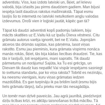
adventistu. Viss, kas izdots latviski un, šķiet, arī krievu
valodā, bija izlasīts jau pirms daudziem gadiem. Man bijusi
iespēja lasīt daudzus rakstus mašīnrakstā. Tāpat esmu
lasījis šo to internetā no latviski netulkotiem angļu valodas
izdevumus. Droši vien ir loģiski jautāt, kāpēc gan tā?
Tāpat kā daudzi adventisti kopš padomju laikiem, biju
mācīts skatīties uz E.Vaitu kā uz īpašu Dieva vēstnesi. Citu
grāmatu autorus varēja ignorēt, bet ne E.Vaitu. Joprojām
atceros tās drūmās sajūtas, kas pārņēma, lasot viņas
rakstīto. Esmu jau piemirsis, kura grāmata vispirms nonāca
manās rokās, šķiet, tās bija kādas liecības draudzei. Tie, kas
tās ir lasījuši, ļoti iespējams, mani sapratīs. Tik daudz
pārmetumu un norājumu! Sajūta, ka Tu esi grēcīgs, un
Dievam tik daudz kas nepatīk! Vai vispār iespējams sasniegt
to svētuma standartu, par ko viņa raksta? Tobrīd es nezināju,
ka neesmu vienīgais, kuru viņas grāmatas iedzen
mazdūšībā. Es gan turpināju ik pa brīdim lasīt (esmu bijis
liels grāmatu tārps), taču prieku man tās nesagādāja.
Un tomēr man dzīvē paveicās. Jau agrā jaunībā, piedzīvojot
dziļu ticības krīzi, es atklāju taisnošanas ticībā mācību. Tā