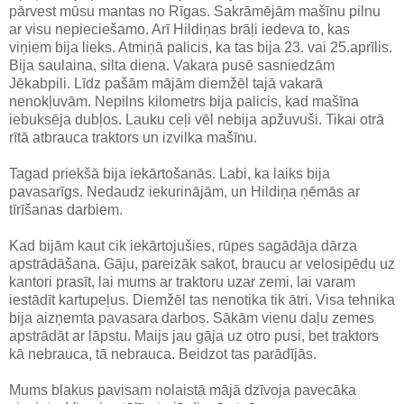
pārvest mūsu mantas no Rīgas. Sakrāmējām mašīnu pilnu
ar visu nepieciešamo. Arī Hildiņas brāļi iedeva to, kas
viņiem bija lieks. Atmiņā palicis, ka tas bija 23. vai 25.aprīlis.
Bija saulaina, silta diena. Vakara pusē sasniedzām
Jēkabpili. Līdz pašām mājām diemžēl tajā vakarā
nenokļuvām. Nepilns kilometrs bija palicis, kad mašīna
iebuksēja dubļos. Lauku ceļi vēl nebija apžuvuši. Tikai otrā
rītā atbrauca traktors un izvilka mašīnu.
Tagad priekšā bija iekārtošanās. Labi, ka laiks bija
pavasarīgs. Nedaudz iekurinājām, un Hildiņa ņēmās ar
tīrīšanas darbiem.
Kad bijām kaut cik iekārtojušies, rūpes sagādāja dārza
apstrādāšana. Gāju, pareizāk sakot, braucu ar velosipēdu uz
kantori prasīt, lai mums ar traktoru uzar zemi, lai varam
iestādīt kartupeļus. Diemžēl tas nenotika tik ātri. Visa tehnika
bija aizņemta pavasara darbos. Sākām vienu daļu zemes
apstrādāt ar lāpstu. Maijs jau gāja uz otro pusi, bet traktors
kā nebrauca, tā nebrauca. Beidzot tas parādījās.
Mums blakus pavisam nolaistā mājā dzīvoja pavecāka