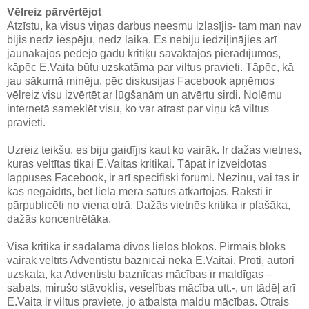
Vēlreiz pārvērtējot
Atzīstu, ka visus viņas darbus neesmu izlasījis- tam man nav
bijis nedz iespēju, nedz laika. Es nebiju iedziļinājies arī
jaunākajos pēdējo gadu kritiķu savāktajos pierādījumos,
kāpēc E.Vaita būtu uzskatāma par viltus pravieti. Tāpēc, kā
jau sākumā minēju, pēc diskusijas Facebook apņēmos
vēlreiz visu izvērtēt ar lūgšanām un atvērtu sirdi. Nolēmu
internetā sameklēt visu, ko var atrast par viņu kā viltus
pravieti.
Uzreiz teikšu, es biju gaidījis kaut ko vairāk. Ir dažas vietnes,
kuras veltītas tikai E.Vaitas kritikai. Tāpat ir izveidotas
lappuses Facebook, ir arī specifiski forumi. Nezinu, vai tas ir
kas negaidīts, bet lielā mērā saturs atkārtojas. Raksti ir
pārpublicēti no viena otrā. Dažās vietnēs kritika ir plašāka,
dažās koncentrētāka.
Visa kritika ir sadalāma divos lielos blokos. Pirmais bloks
vairāk veltīts Adventistu baznīcai nekā E.Vaitai. Proti, autori
uzskata, ka Adventistu baznīcas mācības ir maldīgas –
sabats, mirušo stāvoklis, veselības mācība utt.-, un tādēļ arī
E.Vaita ir viltus praviete, jo atbalsta maldu mācības. Otrais