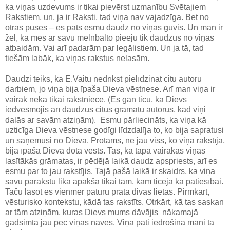
ka viņas uzdevums ir tikai pievērst uzmanību Svētajiem
Rakstiem, un, ja ir Raksti, tad viņa nav vajadzīga. Bet no
otras puses – es pats esmu daudz no viņas guvis. Un man ir
žēl, ka mēs ar savu melnbalto pieeju tik daudzus no viņas
atbaidām. Vai arī padarām par legālistiem. Un ja tā, tad
tiešām labāk, ka viņas rakstus nelasām.
Daudzi teiks, ka E.Vaitu nedrīkst pielīdzināt citu autoru
darbiem, jo viņa bija īpaša Dieva vēstnese. Arī man viņa ir
vairāk nekā tikai rakstniece. (Es gan ticu, ka Dievs
iedvesmojis arī daudzus citus grāmatu autorus, kad viņi
dalās ar savām atziņām). Esmu pārliecināts, ka viņa kā
uzticīga Dieva vēstnese godīgi līdzdalīja to, ko bija sapratusi
un saņēmusi no Dieva. Protams, ne jau viss, ko viņa rakstīja,
bija īpaša Dieva dota vēsts. Tas, kā tapa vairākas viņas
lasītākās grāmatas, ir pēdējā laikā daudz apspriests, arī es
esmu par to jau rakstījis. Tajā pašā laikā ir skaidrs, ka viņa
savu parakstu lika apakšā tikai tam, kam ticēja kā patiesībai.
Taču lasot es vienmēr paturu prātā divas lietas. Pirmkārt,
vēsturisko kontekstu, kādā tas rakstīts. Otrkārt, kā tas saskan
ar tām atziņām, kuras Dievs mums dāvājis nākamajā
gadsimtā jau pēc viņas nāves. Viņa pati iedrošina mani tā