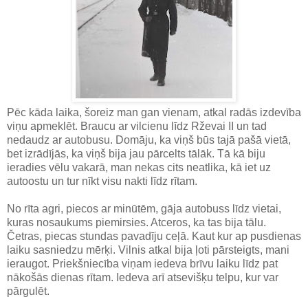
Pēc kāda laika, šoreiz man gan vienam, atkal radās izdevība
viņu apmeklēt. Braucu ar vilcienu līdz Rževai II un tad
nedaudz ar autobusu. Domāju, ka viņš būs tajā pašā vietā,
bet izrādījās, ka viņš bija jau pārcelts tālāk. Tā kā biju
ieradies vēlu vakarā, man nekas cits neatlika, kā iet uz
autoostu un tur nīkt visu nakti līdz rītam.
No rīta agri, piecos ar minūtēm, gāja autobuss līdz vietai,
kuras nosaukums piemirsies. Atceros, ka tas bija tālu.
Četras, piecas stundas pavadīju ceļā. Kaut kur ap pusdienas
laiku sasniedzu mērķi. Vilnis atkal bija ļoti pārsteigts, mani
ieraugot. Priekšniecība viņam iedeva brīvu laiku līdz pat
nākošās dienas rītam. Iedeva arī atsevišķu telpu, kur var
pārgulēt.