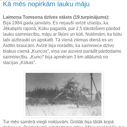
Kā mēs nopirkām lauku māju
Laimoņa Tomsona dzīves stāsts (19.turpinājums):
Bija 1984.gada janvāris. Es nejauši avīzē izlasīju, ka
Jēkabpils rajonā, Kūku pagastā, par 2,5 tūkstošiem pārdod
lauku saimniecību, māju ar šķūni un kūti. Nolēmām, ka būtu
labi aizbraukt un apskatīt. Tā vienā ziemas dienā es un
Aidītis braucām. Avīzē bija norādīts, ka saimniece dzīvo
blakus ciemā „Ķuncos”, viņa var aizvest parādīt pārdodamo
saimniecību. „Ķunci” bija apmēram 3 km attālumā no
stacijas „Kūkas”.
Tur mēs samērā viegli nokļuvām. Grūtāk bija tālāk kopā