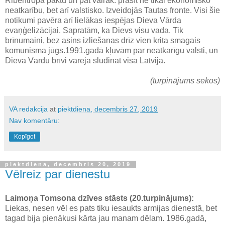
Ribentropa paktu un pat vairāk: prasīt ne tikai ekonomisko
neatkarību, bet arī valstisko. Izveidojās Tautas fronte. Visi šie
notikumi pavēra arī lielākas iespējas Dieva Vārda
evaņģelizācijai. Sapratām, ka Dievs visu vada. Tik
brīnumaini, bez asins izliešanas drīz vien krita smagais
komunisma jūgs.1991.gadā kļuvām par neatkarīgu valsti, un
Dieva Vārdu brīvi varēja sludināt visā Latvijā.
(turpinājums sekos)
VA redakcija
at
piektdiena, decembris 27, 2019
Nav komentāru:
Kopīgot
piektdiena, decembris 20, 2019
Vēlreiz par dienestu
Laimoņa Tomsona dzīves stāsts (20.turpinājums):
Liekas, nesen vēl es pats tiku iesaukts armijas dienestā, bet
tagad bija pienākusi kārta jau manam dēlam. 1986.gadā,