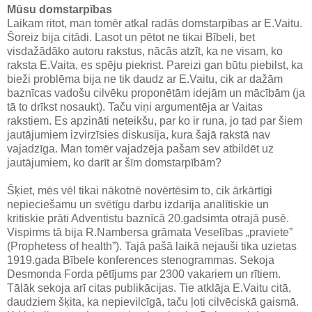
Mūsu domstarpības
Laikam ritot, man tomēr atkal radās domstarpības ar E.Vaitu.
Šoreiz bija citādi. Lasot un pētot ne tikai Bībeli, bet
visdažādāko autoru rakstus, nācās atzīt, ka ne visam, ko
raksta E.Vaita, es spēju piekrist. Pareizi gan būtu piebilst, ka
bieži problēma bija ne tik daudz ar E.Vaitu, cik ar dažām
baznīcas vadošu cilvēku proponētām idejām un mācībām (ja
tā to drīkst nosaukt). Taču viņi argumentēja ar Vaitas
rakstiem. Es apzināti neteikšu, par ko ir runa, jo tad par šiem
jautājumiem izvirzīsies diskusija, kura šajā rakstā nav
vajadzīga. Man tomēr vajadzēja pašam sev atbildēt uz
jautājumiem, ko darīt ar šīm domstarpībām?
Šķiet, mēs vēl tikai nākotnē novērtēsim to, cik ārkārtīgi
nepieciešamu un svētīgu darbu izdarīja analītiskie un
kritiskie prāti Adventistu baznīcā 20.gadsimta otrajā pusē.
Vispirms tā bija R.Nambersa grāmata Veselības „praviete”
(Prophetess of health”). Tajā pašā laikā nejauši tika uzietas
1919.gada Bībele konferences stenogrammas. Sekoja
Desmonda Forda pētījums par 2300 vakariem un rītiem.
Tālāk sekoja arī citas publikācijas. Tie atklāja E.Vaitu citā,
daudziem šķita, ka nepievilcīgā, taču ļoti cilvēciskā gaismā.