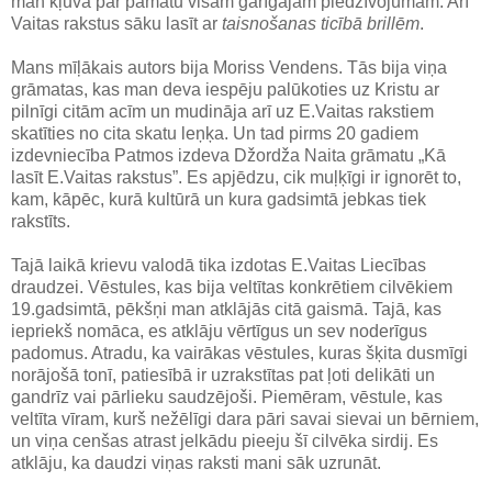
man kļuva par pamatu visam garīgajam piedzīvojumam. Arī
Vaitas rakstus sāku lasīt ar
taisnošanas ticībā brillēm
.
Mans mīļākais autors bija Moriss Vendens. Tās bija viņa
grāmatas, kas man deva iespēju palūkoties uz Kristu ar
pilnīgi citām acīm un mudināja arī uz E.Vaitas rakstiem
skatīties no cita skatu leņķa. Un tad pirms 20 gadiem
izdevniecība Patmos izdeva Džordža Naita grāmatu „Kā
lasīt E.Vaitas rakstus”. Es apjēdzu, cik muļķīgi ir ignorēt to,
kam, kāpēc, kurā kultūrā un kura gadsimtā jebkas tiek
rakstīts.
Tajā laikā krievu valodā tika izdotas E.Vaitas Liecības
draudzei. Vēstules, kas bija veltītas konkrētiem cilvēkiem
19.gadsimtā, pēkšņi man atklājās citā gaismā. Tajā, kas
iepriekš nomāca, es atklāju vērtīgus un sev noderīgus
padomus. Atradu, ka vairākas vēstules, kuras šķita dusmīgi
norājošā tonī, patiesībā ir uzrakstītas pat ļoti delikāti un
gandrīz vai pārlieku saudzējoši. Piemēram, vēstule, kas
veltīta vīram, kurš nežēlīgi dara pāri savai sievai un bērniem,
un viņa cenšas atrast jelkādu pieeju šī cilvēka sirdij. Es
atklāju, ka daudzi viņas raksti mani sāk uzrunāt.