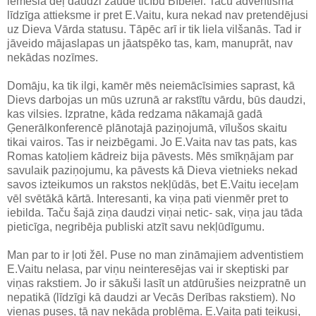
iemesla dēļ daudzi zaudē ticību Bībelei. Taču adventismā
līdzīga attieksme ir pret E.Vaitu, kura nekad nav pretendējusi
uz Dieva Vārda statusu. Tāpēc arī ir tik liela vilšanās. Tad ir
jāveido mājaslapas un jāatspēko tas, kam, manuprāt, nav
nekādas nozīmes.
Domāju, ka tik ilgi, kamēr mēs neiemācīsimies saprast, kā
Dievs darbojas un mūs uzrunā ar rakstītu vārdu, būs daudzi,
kas vilsies. Izpratne, kāda redzama nākamajā gadā
Ģenerālkonferencē plānotajā paziņojumā, vīlušos skaitu
tikai vairos. Tas ir neizbēgami. Jo E.Vaita nav tas pats, kas
Romas katoļiem kādreiz bija pāvests. Mēs smīkņājam par
savulaik paziņojumu, ka pāvests kā Dieva vietnieks nekad
savos izteikumos un rakstos nekļūdās, bet E.Vaitu ieceļam
vēl svētākā kārtā. Interesanti, ka viņa pati vienmēr pret to
iebilda. Taču šajā ziņa daudzi viņai netic- sak, viņa jau tāda
pieticīga, negribēja publiski atzīt savu nekļūdīgumu.
Man par to ir ļoti žēl. Puse no man zināmajiem adventistiem
E.Vaitu nelasa, par viņu neinteresējas vai ir skeptiski par
viņas rakstiem. Jo ir sākuši lasīt un atdūrušies neizpratnē un
nepatikā (līdzīgi kā daudzi ar Vecās Derības rakstiem). No
vienas puses, tā nav nekāda problēma. E.Vaita pati teikusi,