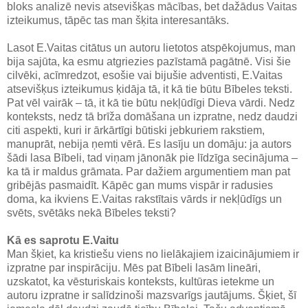
bloks analizē nevis atsevišķas mācības, bet dažādus Vaitas
izteikumus, tāpēc tas man šķita interesantāks.
Lasot E.Vaitas citātus un autoru lietotos atspēkojumus, man
bija sajūta, ka esmu atgriezies pazīstamā pagātnē. Visi šie
cilvēki, acīmredzot, esošie vai bijušie adventisti, E.Vaitas
atsevišķus izteikumus ķidāja tā, it kā tie būtu Bībeles teksti.
Pat vēl vairāk – tā, it kā tie būtu nekļūdīgi Dieva vārdi. Nedz
konteksts, nedz tā brīža domāšana un izpratne, nedz daudzi
citi aspekti, kuri ir ārkārtīgi būtiski jebkuriem rakstiem,
manuprāt, nebija ņemti vērā. Es lasīju un domāju: ja autors
šādi lasa Bībeli, tad viņam jānonāk pie līdzīga secinājuma –
ka tā ir maldus grāmata. Par dažiem argumentiem man pat
gribējās pasmaidīt. Kāpēc gan mums vispār ir radusies
doma, ka ikviens E.Vaitas rakstītais vārds ir nekļūdīgs un
svēts, svētāks nekā Bībeles teksti?
Kā es saprotu E.Vaitu
Man šķiet, ka kristiešu viens no lielākajiem izaicinājumiem ir
izpratne par inspirāciju. Mēs pat Bībeli lasām lineāri,
uzskatot, ka vēsturiskais konteksts, kultūras ietekme un
autoru izpratne ir salīdzinoši mazsvarīgs jautājums. Šķiet, šī