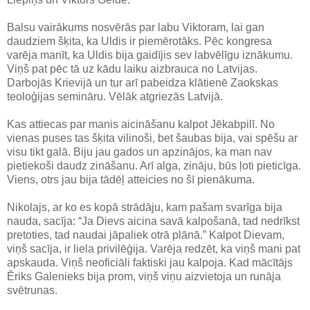
Balsu vairākums nosvērās par labu Viktoram, lai gan
daudziem šķita, ka Uldis ir piemērotāks. Pēc kongresa
varēja manīt, ka Uldis bija gaidījis sev labvēlīgu iznākumu.
Viņš pat pēc tā uz kādu laiku aizbrauca no Latvijas.
Darbojās Krievijā un tur arī pabeidza klātienē Zaokskas
teoloģijas semināru. Vēlāk atgriezās Latvijā.
Kas attiecas par manis aicināšanu kalpot Jēkabpilī. No
vienas puses tas šķita vilinoši, bet šaubas bija, vai spēšu ar
visu tikt galā. Biju jau gados un apzinājos, ka man nav
pietiekoši daudz zināšanu. Arī alga, zināju, būs ļoti pieticīga.
Viens, otrs jau bija tādēļ atteicies no šī pienākuma.
Nikolajs, ar ko es kopā strādāju, kam pašam svarīga bija
nauda, sacīja: “Ja Dievs aicina savā kalpošanā, tad nedrīkst
pretoties, tad naudai jāpaliek otrā plānā.” Kalpot Dievam,
viņš sacīja, ir liela privilēģija. Varēja redzēt, ka viņš mani pat
apskauda. Viņš neoficiāli faktiski jau kalpoja. Kad mācītājs
Ēriks Galenieks bija prom, viņš viņu aizvietoja un runāja
svētrunas.