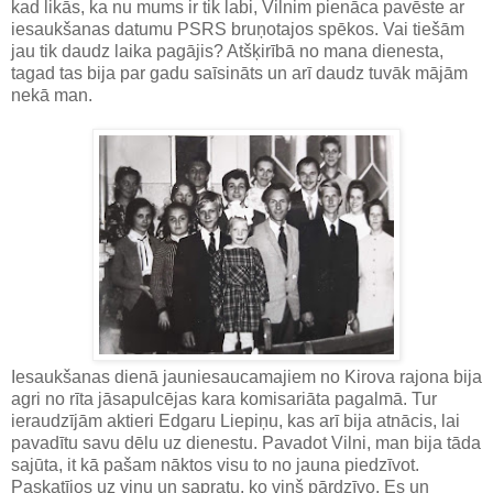
kad likās, ka nu mums ir tik labi, Vilnim pienāca pavēste ar
iesaukšanas datumu PSRS bruņotajos spēkos. Vai tiešām
jau tik daudz laika pagājis? Atšķirībā no mana dienesta,
tagad tas bija par gadu saīsināts un arī daudz tuvāk mājām
nekā man.
Iesaukšanas dienā jauniesaucamajiem no Kirova rajona bija
agri no rīta jāsapulcējas kara komisariāta pagalmā. Tur
ieraudzījām aktieri Edgaru Liepiņu, kas arī bija atnācis, lai
pavadītu savu dēlu uz dienestu. Pavadot Vilni, man bija tāda
sajūta, it kā pašam nāktos visu to no jauna piedzīvot.
Paskatījos uz viņu un sapratu, ko viņš pārdzīvo. Es un