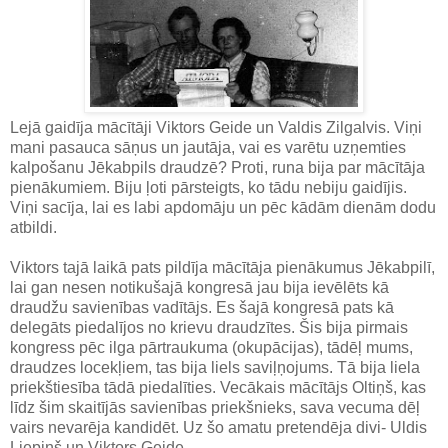
Lejā gaidīja mācītāji Viktors Geide un Valdis Zilgalvis. Viņi
mani pasauca sāņus un jautāja, vai es varētu uzņemties
kalpošanu Jēkabpils draudzē? Proti, runa bija par mācītāja
pienākumiem. Biju ļoti pārsteigts, ko tādu nebiju gaidījis.
Viņi sacīja, lai es labi apdomāju un pēc kādām dienām dodu
atbildi.
Viktors tajā laikā pats pildīja mācītāja pienākumus Jēkabpilī,
lai gan nesen notikušajā kongresā jau bija ievēlēts kā
draudžu savienības vadītājs. Es šajā kongresā pats kā
delegāts piedalījos no krievu draudzītes. Šis bija pirmais
kongress pēc ilga pārtraukuma (okupācijas), tādēļ mums,
draudzes locekļiem, tas bija liels saviļņojums. Tā bija liela
priekštiesība tādā piedalīties. Vecākais mācītājs Oltiņš, kas
līdz šim skaitījās savienības priekšnieks, sava vecuma dēļ
vairs nevarēja kandidēt. Uz šo amatu pretendēja divi- Uldis
Liepiņš un Viktors Geide.