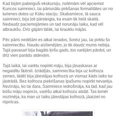
Kad bijām pabeiguši ekskursiju, nolēmām vēl apciemot
Ķuncos saimnieci, lai pārrunātu pirkšanas formalitātes un no
turienes dotos uz Kūku staciju. Skabarniece, tā sauca
saimnieci, bija ļoti pārsteigta, ka esam tik lielā skaitā.
Nedaudz paciemojāmies un tad norunāju laiku, kad vēl
atbraukšu. Drīz gājām tālāk, lai brauktu mājās.
Pēc pāris nedēļām es atkal ierados, šoreiz jau, lai pirktu šo
saimniecību. Naudu aizlienējām, jo tik daudz mums nebija.
Tajā pavasarī bija bagāts ķiršu gads, tos varējām pārdot, un
drīz vien parādu atdevām.
Tajā laikā, lai varētu nopirkt māju, bija jāsaskaras ar
negaidītu šķērsli. Izrādījās, saimniecība bija uz kolhoza
zemes, tādēļ bija jāiestājas kolhozā un vismaz kāds laiks tur
jāstrādā. Bez kolhoza piekrišanas īpašumu nopirkt nevarēja.
Nezināju, ko lai dara. Saimniece iedrošināja, ka tad, kad jau
būšu māju nopircis, varēšu atkal kolhozu atstāt. Tas tomēr
nozīmēja, ka man uz laiku jāiestājas kolhozā, jāaiziet no
rūpnīcas.