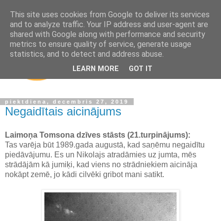
This site uses cookies from Google to deliver its services
and to analyze traffic. Your IP address and user-agent are
shared with Google along with performance and security
metrics to ensure quality of service, generate usage
statistics, and to detect and address abuse.
LEARN MORE
GOT IT
piektdiena, decembris 27, 2019
Negaidītais aicinājums
Laimoņa Tomsona dzīves stāsts (21.turpinājums):
Tas varēja būt 1989.gada augustā, kad saņēmu negaidītu
piedāvājumu. Es un Nikolajs atradāmies uz jumta, mēs
strādājām kā jumiķi, kad viens no strādniekiem aicināja
nokāpt zemē, jo kādi cilvēki gribot mani satikt.