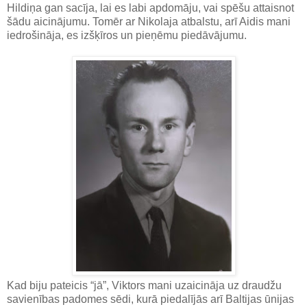
Hildiņa gan sacīja, lai es labi apdomāju, vai spēšu attaisnot
šādu aicinājumu. Tomēr ar Nikolaja atbalstu, arī Aidis mani
iedrošināja, es izšķīros un pieņēmu piedāvājumu.
Kad biju pateicis “jā”, Viktors mani uzaicināja uz draudžu
savienības padomes sēdi, kurā piedalījās arī Baltijas ūnijas