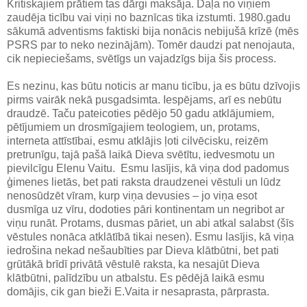
Kritiskajiem prātiem tas dārgi maksāja. Daļa no viņiem
zaudēja ticību vai viņi no baznīcas tika izstumti. 1980.gadu
sākumā adventisms faktiski bija nonācis nebijušā krīzē (mēs
PSRS par to neko nezinājām). Tomēr daudzi pat nenojauta,
cik nepieciešams, svētīgs un vajadzīgs bija šis process.
Es nezinu, kas būtu noticis ar manu ticību, ja es būtu dzīvojis
pirms vairāk nekā pusgadsimta. Iespējams, arī es nebūtu
draudzē. Taču pateicoties pēdējo 50 gadu atklājumiem,
pētījumiem un drosmīgajiem teologiem, un, protams,
interneta attīstībai, esmu atklājis ļoti cilvēcisku, reizēm
pretrunīgu, tajā pašā laikā Dieva svētītu, iedvesmotu un
pievilcīgu Elenu Vaitu. Esmu lasījis, kā viņa dod padomus
ģimenes lietās, bet pati raksta draudzenei vēstuli un lūdz
nenosūdzēt vīram, kurp viņa devusies – jo viņa esot
dusmīga uz vīru, dodoties pāri kontinentam un negribot ar
viņu runāt. Protams, dusmas pāriet, un abi atkal salabst (šīs
vēstules nonāca atklātībā tikai nesen). Esmu lasījis, kā viņa
iedrošina nekad nešaubīties par Dieva klātbūtni, bet pati
grūtākā brīdī privātā vēstulē raksta, ka nesajūt Dieva
klātbūtni, palīdzību un atbalstu. Es pēdējā laikā esmu
domājis, cik gan bieži E.Vaita ir nesaprasta, pārprasta.