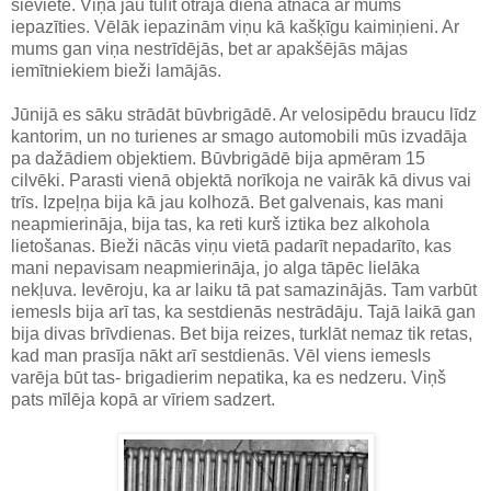
sieviete. Viņa jau tūlīt otrajā dienā atnāca ar mums
iepazīties. Vēlāk iepazinām viņu kā kašķīgu kaimiņieni. Ar
mums gan viņa nestrīdējās, bet ar apakšējās mājas
iemītniekiem bieži lamājās.
Jūnijā es sāku strādāt būvbrigādē. Ar velosipēdu braucu līdz
kantorim, un no turienes ar smago automobili mūs izvadāja
pa dažādiem objektiem. Būvbrigādē bija apmēram 15
cilvēki. Parasti vienā objektā norīkoja ne vairāk kā divus vai
trīs. Izpeļņa bija kā jau kolhozā. Bet galvenais, kas mani
neapmierināja, bija tas, ka reti kurš iztika bez alkohola
lietošanas. Bieži nācās viņu vietā padarīt nepadarīto, kas
mani nepavisam neapmierināja, jo alga tāpēc lielāka
nekļuva. Ievēroju, ka ar laiku tā pat samazinājās. Tam varbūt
iemesls bija arī tas, ka sestdienās nestrādāju. Tajā laikā gan
bija divas brīvdienas. Bet bija reizes, turklāt nemaz tik retas,
kad man prasīja nākt arī sestdienās. Vēl viens iemesls
varēja būt tas- brigadierim nepatika, ka es nedzeru. Viņš
pats mīlēja kopā ar vīriem sadzert.