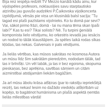
Bija reiz iespēja redzēt TV Mezzo kanālā kādu ainu, kur
vijoļspēles profesors, noklausījies savu starptautisko
atzinību jau guvušo audzēkni P.Čaikovska vijoļkoncerta
izpildījumā, vērsās pie viņa un klusinātā balsī sacīja: "Tu
tagad esi plaši pazīstams vijolnieks. Ko tu domā par sevi?
Vai, sākot pirmo frāzi, domā - lai nu mana tēma skan īpaši
labi?” Kas tu esi? Tikai solists? Nē. Tu turpini ģeniālā
komponista lielo vēstījumu, ko orķestris ievadā jau iesācis
un nodod to tālāk klausītājiem. Ja spēles laikā rodas sīkas
kļūdas, tas nekas. Galvenais ir pats vēstījums.
Ja lielās vērtības, kas mūsos sakrātas no kosmosa Autora
un mūsu līdz šim sakrātām pieredzēm, nododam tālāk, tad
tas ir brīnišķi. Un vēl labāk, ja tas ir bez egoisma, skopuma
pieskaņas, bez aprēķina, savtības sārņiem un citām
aizmirstībai atstājamām liekām bagāžām.
Ja arī mūsu ābolu krāsa atšķiras (par to rakstīju iepriekšējā
reizē), tas nekas! Iesim no dažādo viedokļu atšķirībām uz
kopējo, to bagātinot humānisma un plašā aspektā ņemtās
lielās mīlestības vārdā!