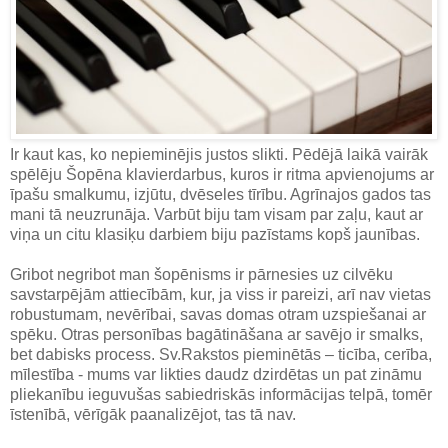
Ir kaut kas, ko nepieminējis justos slikti. Pēdējā laikā vairāk
spēlēju Šopēna klavierdarbus, kuros ir ritma apvienojums ar
īpašu smalkumu, izjūtu, dvēseles tīrību. Agrīnajos gados tas
mani tā neuzrunāja. Varbūt biju tam visam par zaļu, kaut ar
viņa un citu klasiķu darbiem biju pazīstams kopš jaunības.
Gribot negribot man šopēnisms ir pārnesies uz cilvēku
savstarpējām attiecībām, kur, ja viss ir pareizi, arī nav vietas
robustumam, nevērībai, savas domas otram uzspiešanai ar
spēku. Otras personības bagātināšana ar savējo ir smalks,
bet dabisks process. Sv.Rakstos pieminētās – ticība, cerība,
mīlestība - mums var likties daudz dzirdētas un pat zināmu
pliekanību ieguvušas sabiedriskās informācijas telpā, tomēr
īstenībā, vērīgāk paanalizējot, tas tā nav.