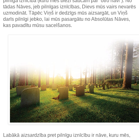
pilnīga iznīcība (kuru mēs bieži saucam par “otro nāvi”). No
tādas Nāves, jeb pilnīgas iznīcības, Dievs mūs vairs nevarēs
uzmodināt. Tāpēc Viņš ir dedzīgs mūs aizsargāt, un Viņš
darīs pilnīgi jebko, lai mūs pasargātu no Absolūtas Nāves,
kas pavadītu mūsu sacelšanos.
Labākā aizsardzība pret pilnīgu iznīcību ir nāve, kuru mēs,