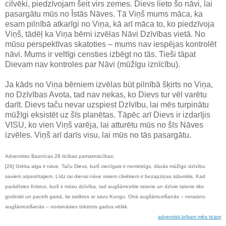
cilvēki, piedzīvojam šeit virs zemes. Dievs lieto šo nāvi, lai
pasargātu mūs no Īstās Nāves. Tā Viņš mums māca, ka
esam pilnībā atkarīgi no Viņa, kā arī māca to, ko piedzīvoja
Viņš, tādēļ ka Viņa bērni izvēlas Nāvi Dzīvības vietā. No
mūsu perspektīvas skatoties – mums nav iespējas kontrolēt
nāvi. Mums ir veltīgi censties izbēgt no tās. Tieši tāpat
Dievam nav kontroles par Nāvi (mūžīgu iznīcību).
Ja kāds no Viņa bērniem izvēlas būt pilnībā šķirts no Viņa,
no Dzīvības Avota, tad nav nekas, ko Dievs tur vēl varētu
darīt. Dievs taču nevar uzspiest Dzīvību, lai mēs turpinātu
mūžīgi eksistēt uz šīs planētas. Tāpēc arī Dievs ir izdarījis
VISU, ko vien Viņš varēja, lai atturētu mūs no šīs Nāves
izvēles. Viņš arī darīs visu, lai mūs no tās pasargātu.
Adventistu Baznīcas 28 ticības pamatmācības:
[26] Grēka alga ir nāve. Taču Dievs, kurš vienīgais ir nemirstīgs, dāvās mūžīgo dzīvību
saviem atpestītajiem. Līdz tai dienai nāve visiem cilvēkiem ir bezapziņas stāvoklis. Kad
parādīsies Kristus, kurš ir mūsu dzīvība, tad augšāmceltie taisnie un dzīvie taisnie tiks
godināti un pacelti gaisā, lai satiktos ar savu Kungu. Otrā augšāmcelšanās – netaisno
augšāmcelšanās – norisināsies tūkstots gadus vēlāk.
adventisti.lv/kam mēs ticam