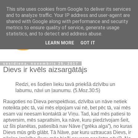
This site uses cookies from Google to deliver its services
and to analyze traffic. Your IP address and user-agent are
shared with Google along with performance and security
metrics to ensure quality of service, generate usage
statistics, and to detect and address abuse.
LEARN MORE
GOT IT
sestdiena, novembris 25, 2017
Dievs ir kvēls aizsargātājs
Redzi, es šodien lieku tavā priekšā dzīvību un
labumu, nāvi un ļaunumu. (5.Moz.30:5)
Raugoties no Dieva perspektīvas, dzīvība un nāve netiek
noteikta pēc tā, vai mēs elpojam vai nē, bet pēc tā, vai mēs
esam vai neesam kontaktā ar Viņu. Tad, kad mēs patiesi to
aptversim, mēs sapratīsim, ka nāve, kuru piedzīvojam šeit,
uz šīs planētas, patiesībā nav Nāve (“grēka alga”), no kuras
Dievs mūs grib glābt. Tā Nāve, par kuru uztraucas Dievs, ir