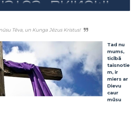
mūsu Tēva, un Kunga Jēzus Kristus!
Tad nu
mums,
ticībā
taisnotie
m, ir
miers ar
Dievu
caur
mūsu