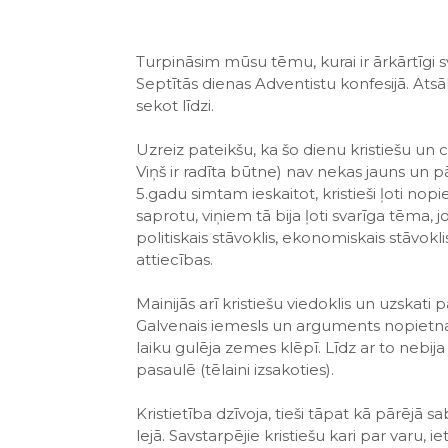
Turpināsim mūsu tēmu, kurai ir ārkārtīgi sv
Septītās dienas Adventistu konfesijā. Atsā
sekot līdzi.
Uzreiz pateikšu, ka šo dienu kristiešu un c
Viņš ir radīta būtne) nav nekas jauns un 
5.gadu simtam ieskaitot, kristieši ļoti nopi
saprotu, viņiem tā bija ļoti svarīga tēma, jo
politiskais stāvoklis, ekonomiskais stāvokli
attiecības.
Mainijās arī kristiešu viedoklis un uzskati
Galvenais iemesls un arguments nopietnai R
laiku gulēja zemes klēpī. Līdz ar to nebij
pasaulē (tēlaini izsakoties).
Kristietība dzīvoja, tieši tāpat kā pārējā s
lejā. Savstarpējie kristiešu kari par varu,