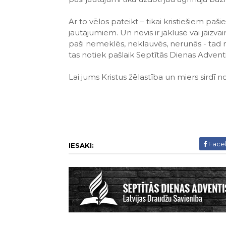
Ar to vēlos pateikt – tikai kristiešiem paš
jautājumiem. Un nevis ir jāklusē vai jāizva
paši nemeklēs, neklauvēs, nerunās - tad n
tas notiek pašlaik Septītās Dienas Adventi
Lai jums Kristus žēlastība un miers sirdī 
Face
IESAKI: