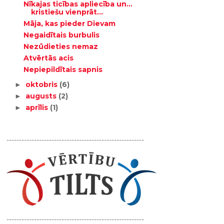
Nīkajas ticības apliecība un...
kristiešu vienprāt...
Māja, kas pieder Dievam
Negaidītais burbulis
Nezūdieties nemaz
Atvērtās acis
Nepiepildītais sapnis
oktobris
(6)
►
augusts
(2)
►
aprīlis
(1)
►
-------------------------------------------------------
-------------------------------------------------------