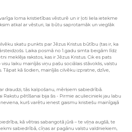
arīga loma kristietības vēsturē un ir ļoti liela ietekme
ksim atkal ar vēsturi, lai būtu saprotamāk un vieglāk
ilvēku skatu punkts par Jēzus Kristus būtību (tas ir, ka
pārsteidzošs. Laika posmā no 1.gadu simta beigām līdz
etni meklēja rakstos, kas ir Jēzus Kristus. Cik es pats
 visu laiku mainījās viņu pašu sociālais stāvoklis, valstu
s. Tāpat kā šodien, mainījās cilvēku izpratne, dzīve,
 par draudzi, tās kalpošanu, mērķiem sabiedrībā.
akstu pētīšanai bija šis - Pirmie aculiecinieki jau labu
a neviena, kurš varētu ienest gaismu kristiešu mainīgajā
abiedrība, kā vētras sabangotā jūrā – te viļņa augšā, te
 ietekmi sabiedrībā, cīņas ar pagānu valstu valdniekiem,