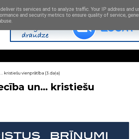
eliver its services and to analyze traffic. Your IP address and 
ormance and security metrics to ensure quality of service, gen
abuse.
.. kristiešu vienprātība (3.daļa)
ecība un... kristiešu