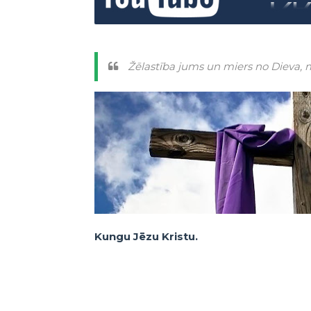
Žēlastība jums un miers no Dieva, 
Kungu Jēzu Kristu.