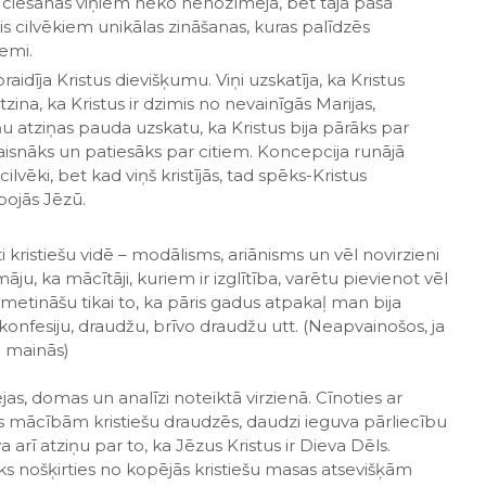
n ciešanas viņiem neko nenozīmēja, bet tajā pašā
evis cilvēkiem unikālas zināšanas, kuras palīdzēs
emi.
idīja Kristus dievišķumu. Viņi uzskatīja, ka Kristus
 atzina, ka Kristus ir dzimis no nevainīgās Marijas,
u atziņas pauda uzskatu, ka Kristus bija pārāks par
 taisnāks un patiesāks par citiem. Koncepcija runājā
lvēki, bet kad viņš kristījās, tad spēks-Kristus
bojās Jēzū.
i kristiešu vidē – modālisms, ariānisms un vēl novirzieni
u, ka mācītāji, kuriem ir izglītība, varētu pievienot vēl
etināšu tikai to, ka pāris gadus atpakaļ man bija
 konfesiju, draudžu, brīvo draudžu utt. (Neapvainošos, ja
ja mainās)
idejas, domas un analīzi noteiktā virzienā. Cīnoties ar
 mācībām kristiešu draudzēs, daudzi ieguva pārliecību
rī atziņu par to, ka Jēzus Kristus ir Dieva Dēls.
aiks nošķirties no kopējās kristiešu masas atsevišķām