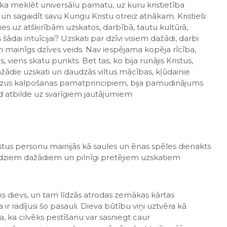
ika meklēt universālu pamatu, uz kuru kristietība
un sagaidīt savu Kungu Kristu otreiz atnākam. Kristieši
oties uz atšķirībām uzskatos, darbībā, tautu kultūrā,
šādai intuīcijai? Uzskati par dzīvi visiem dažādi, darbi
kiem mainīgs dzīves veids. Nav iespējama kopēja rīcība,
viens skatu punkts. Bet tas, ko bija runājis Kristus,
žādie uzskati un daudzās viltus mācības, kļūdainie
 Jēzus kalpošanas pamatprincipiem, bija pamudinājums
od atbilde uz svarīgiem jautājumiem
istus personu mainijās kā saules un ēnas spēles dienakts
audziem dažādiem un pilnīgi pretējiem uzskatiem
āks dievs, un tam līdzās atrodas zemākas kārtas
ir radījusi šo pasauli. Dieva būtību viņi uztvēra kā
a, ka cilvēks pestīšanu var sasniegt caur