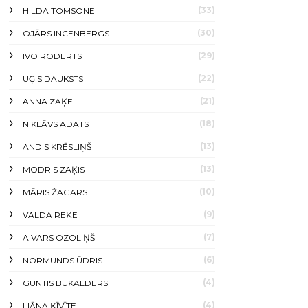
(33)
HILDA TOMSONE
(30)
OJĀRS INCENBERGS
(29)
IVO RODERTS
(22)
UĢIS DAUKSTS
(21)
ANNA ZAĶE
(18)
NIKLĀVS ADATS
(13)
ANDIS KRĒSLIŅŠ
(13)
MODRIS ZAĶIS
(10)
MĀRIS ŽAGARS
(9)
VALDA REĶE
(7)
AIVARS OZOLIŅŠ
(6)
NORMUNDS ŪDRIS
(4)
GUNTIS BUKALDERS
(4)
LIĀNA ĶĪVĪTE