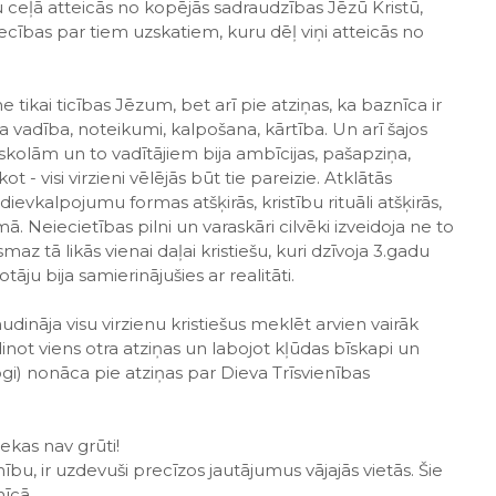
ceļā atteicās no kopējās sadraudzības Jēzū Kristū,
liecības par tiem uzskatiem, kuru dēļ viņi atteicās no
tikai ticības Jēzum, bet arī pie atziņas, ka baznīca ir
 vadība, noteikumi, kalpošana, kārtība. Un arī šajos
 skolām un to vadītājiem bija ambīcijas, pašapziņa,
 - visi virzieni vēlējās būt tie pareizie. Atklātās
 dievkalpojumu formas atšķirās, kristību rituāli atšķirās,
ā. Neiecietības pilni un varaskāri cilvēki izveidoja ne to
z tā likās vienai daļai kristiešu, kuri dzīvoja 3.gadu
tāju bija samierinājušies ar realitāti.
mudināja visu virzienu kristiešus meklēt arvien vairāk
dinot viens otra atziņas un labojot kļūdas bīskapi un
i) nonāca pie atziņas par Dieva Trīsvienības
nekas nav grūti!
mību, ir uzdevuši precīzos jautājumus vājajās vietās. Šie
nīcā.