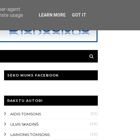
user-agent
erate usage
LEARN MORE
GOT IT
SEKO MUMS FACEBOOK
RAKSTU AUTORI
(53)
AIDIS TOMSONS
(38)
ULVIS SKADIŅŠ
(36)
LAIMONIS TOMSONS