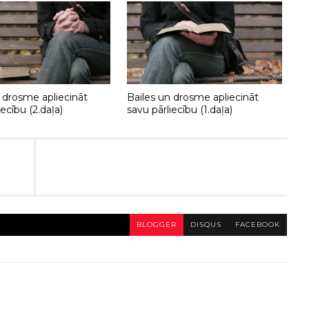
 drosme apliecināt
Bailes un drosme apliecināt
iecību (2.daļa)
savu pārliecību (1.daļa)
BLOGGER
DISQUS
FACEBOOK