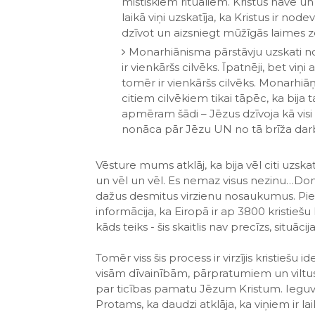
mistiskiem rituāliem. Kristus nāve u
laikā viņi uzskatīja, ka Kristus ir nod
dzīvot un aizsniegt mūžīgās laimes z
Monarhiānisma pārstāvju uzskati nora
ir vienkāršs cilvēks. Īpatnēji, bet viņi
tomēr ir vienkāršs cilvēks. Monarhiāņ
citiem cilvēkiem tikai tāpēc, ka bija
apmēram šādi – Jēzus dzīvoja kā visi ci
nonāca pār Jēzu UN no tā brīža dar
Vēsture mums atklāj, ka bija vēl citi uzskat
un vēl un vēl. Es nemaz visus nezinu…Domāj
dažus desmitus virzienu nosaukumus. Piem
informācija, ka Eiropā ir ap 3800 kristiešu
kāds teiks - šis skaitlis nav precīzs, situāci
Tomēr viss šis process ir virzījis kristiešu 
visām dīvainībām, pārpratumiem un viltus
par ticības pamatu Jēzum Kristum. Ieguva a
Protams, ka daudzi atklāja, ka viņiem ir l