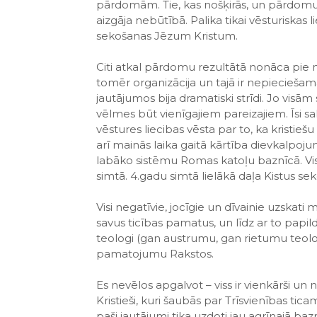
pārdomām. Tie, kas nošķirās, un pārdomu 
aizgāja nebūtībā. Palika tikai vēsturiskas 
sekošanas Jēzum Kristum.
Citi atkal pārdomu rezultātā nonāca pie ne 
tomēr organizācija un tajā ir nepieciešama
jautājumos bija dramatiski strīdi. Jo visām
vēlmes būt vienīgajiem pareizajiem. Īsi sakot
vēstures liecibas vēsta par to, ka kristiešu
arī mainās laika gaitā kārtība dievkalpojum
labāko sistēmu Romas katoļu baznīcā. Visma
simtā. 4.gadu simtā lielākā daļa Kistus seko
Visi negatīvie, jocīgie un dīvainie uzskati 
savus ticības pamatus, un līdz ar to papil
teologi (gan austrumu, gan rietumu teolog
pamatojumu Rakstos.
Es nevēlos apgalvot – viss ir vienkārši un 
Kristieši, kuri šaubās par Trīsvienības tica
paši jautājumi tika uzdoti jau agrīnajā baz