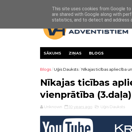
Par mums
Kontakti
This site uses cookies from Google to d
are shared with Google along with perf
statistics, and to detect and address 
SĀKUMS
ZIŅAS
BLOGS
Blogs
/
Uģis Dauksts
/
Nīkajas ticības apliecība un.
Nīkajas ticības apli
vienprātība (3.daļa)
Unknown
10 years ago
Uģis Dauksts