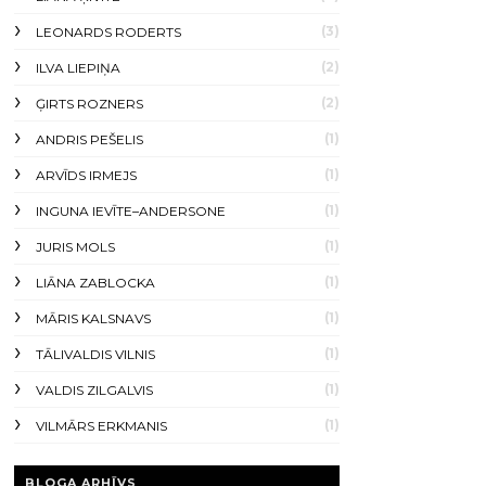
(3)
LEONARDS RODERTS
(2)
ILVA LIEPIŅA
(2)
ĢIRTS ROZNERS
(1)
ANDRIS PEŠELIS
(1)
ARVĪDS IRMEJS
(1)
INGUNA IEVĪTE–ANDERSONE
(1)
JURIS MOLS
(1)
LIĀNA ZABLOCKA
(1)
MĀRIS KALSNAVS
(1)
TĀLIVALDIS VILNIS
(1)
VALDIS ZILGALVIS
(1)
VILMĀRS ERKMANIS
BLOGA ARHĪVS