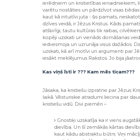
ierēdņiem un kristietības ienaidniekiem, l
varētu nostāties un pārdzīvot visas bēdas 
kaut kā intuitīvi juta - šis pamats, neskat
dzīves veidā, ir Jēzus Kristus. Kāds pamats 
atšķirīgi, tautu kultūras tik raibas, cilvē
kopēji uzskati un vienāds domāšanas veids, 
iedvesmoja un uzrunāja visus dažādos. Da
uzskati, kā arī motīvi un argumenti par
iesākt meklējumus Rakstos. Jo bija jāatr
Kas viņš īsti ir ??? Kam mēs ticam???
Jāsaka, ka kristiešu izpratne par Jēzus Kr
laikā. Vēsturiskie atradumi liecina par d
kristiešu vidū. Divi piemēri –
Gnostiķi uzskatīja ka ir viens augst
dievība. Un šī zemākās kārtas dievība 
kaut kādu abstraktu būtni. Viņi mācīj