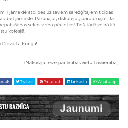
iem ir jāmeklē atbildes uz saviem sarežģītajiem ticības
irās, bet jāmeklē. Pārunājot, diskutējot, pārdomājot. Ja
epatikšanas sekos viena pēc otras! Tieši tādā veidā kā
stu kofesijā.
no Dieva Tā Kunga!
​(Nākošajā reizē par ticības vietu Trīsvienībā.​)
book
Twitter
Pinterest
Linkedin
Whatsapp