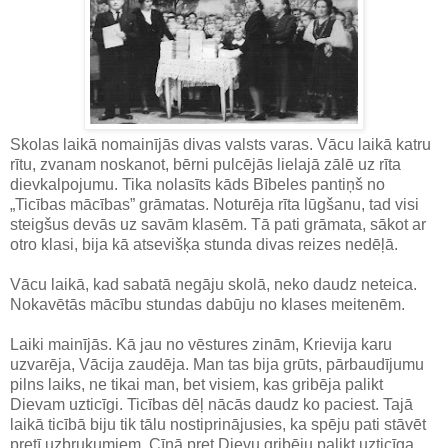
Skolas laikā nomainījās divas valsts varas. Vācu laikā katru
rītu, zvanam noskanot, bērni pulcējās lielajā zālē uz rīta
dievkalpojumu. Tika nolasīts kāds Bībeles pantiņš no
„Ticības mācības” grāmatas. Noturēja rīta lūgšanu, tad visi
steigšus devās uz savām klasēm. Tā pati grāmata, sākot ar
otro klasi, bija kā atsevišķa stunda divas reizes nedēļā.
Vācu laikā, kad sabatā negāju skolā, neko daudz neteica.
Nokavētās mācību stundas dabūju no klases meitenēm.
Laiki mainījās. Kā jau no vēstures zinām, Krievija karu
uzvarēja, Vācija zaudēja. Man tas bija grūts, pārbaudījumu
pilns laiks, ne tikai man, bet visiem, kas gribēja palikt
Dievam uzticīgi. Ticības dēļ nācās daudz ko paciest. Tajā
laikā ticībā biju tik tālu nostiprinājusies, ka spēju pati stāvēt
pretī uzbrukumiem. Cīņā pret Dievu gribēju palikt uzticīga