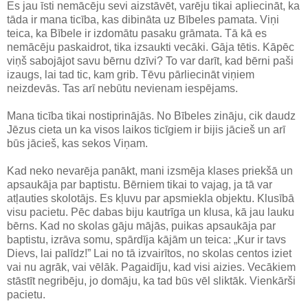
Es jau īsti nemācēju sevi aizstāvēt, varēju tikai apliecināt, ka
tāda ir mana ticība, kas dibināta uz Bībeles pamata. Viņi
teica, ka Bībele ir izdomātu pasaku grāmata. Tā kā es
nemācēju paskaidrot, tika izsaukti vecāki. Gāja tētis. Kāpēc
viņš sabojājot savu bērnu dzīvi? To var darīt, kad bērni paši
izaugs, lai tad tic, kam grib. Tēvu pārliecināt viņiem
neizdevās. Tas arī nebūtu nevienam iespējams.
Mana ticība tikai nostiprinājās. No Bībeles zināju, cik daudz
Jēzus cieta un ka visos laikos ticīgiem ir bijis jācieš un arī
būs jācieš, kas sekos Viņam.
Kad neko nevarēja panākt, mani izsmēja klases priekšā un
apsaukāja par baptistu. Bērniem tikai to vajag, ja tā var
atļauties skolotājs. Es kļuvu par apsmiekla objektu. Klusībā
visu pacietu. Pēc dabas biju kautrīga un klusa, kā jau lauku
bērns. Kad no skolas gāju mājās, puikas apsaukāja par
baptistu, izrāva somu, spārdīja kājām un teica: „Kur ir tavs
Dievs, lai palīdz!” Lai no tā izvairītos, no skolas centos iziet
vai nu agrāk, vai vēlāk. Pagaidīju, kad visi aizies. Vecākiem
stāstīt negribēju, jo domāju, ka tad būs vēl sliktāk. Vienkārši
pacietu.