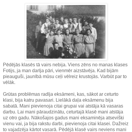
Pēdējās klasēs tā vairs nebija. Viens zēns no manas klases
Fotijs, ja man darīja pāri, vienmēr aizstāvēja. Kad bijām
pieauguši, jaunībā mūsu ceļi vēlreiz krustojās. Varbūt par to
vēlāk.
Grūtas problēmas radīja eksāmeni, kas, sākot ar ceturto
klasi, bija katru pavasari. Lielākā daļa eksāmenu bija
sabatā. Mani pievienoja citai grupai vai atstāja kā vasaras
darbu. Lai mani pāraudzinātu, ceturtajā klasē mani atstāja
uz otro gadu. Nākošajos gadus mani eksaminēja atsevišķi
vienu vai, ja bija rakstu darbi, pievienoja citai klasei. Dažreiz
to vajadzēja kārtot vasarā. Pēdējā klasē vairs neviens mani