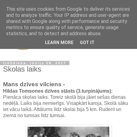
This site uses cookies from Google to deliver its services
and to analyze traffic. Your IP address and user-agent are
shared with Google along with performance and security
metrics to ensure quality of service, generate usage
statistics, and to detect and address abuse.
LEARN MORE
GOT IT
trešdiena, jūnijs 28, 2017
Skolas laiks
Mans dzīves vilciens -
Hildas Tomsones dzīves stāsts (3.turpinājums):
Pienāca skolas laiks. Toreiz skolā bija jāiet sešas dienas
nedēļā. Laiks bija nemierīgs. Visapkārt karoja. Skolā sāku
iet vācu laikā. Attālums līdz skolai bija 5 km. Rudenī un
ziemā no tumsas līdz tumsai.