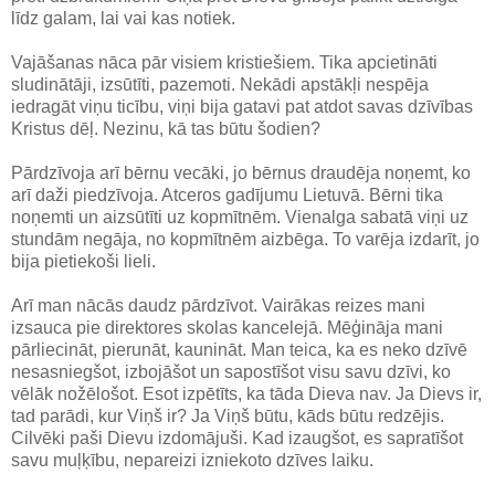
līdz galam, lai vai kas notiek.
Vajāšanas nāca pār visiem kristiešiem. Tika apcietināti
sludinātāji, izsūtīti, pazemoti. Nekādi apstākļi nespēja
iedragāt viņu ticību, viņi bija gatavi pat atdot savas dzīvības
Kristus dēļ. Nezinu, kā tas būtu šodien?
Pārdzīvoja arī bērnu vecāki, jo bērnus draudēja noņemt, ko
arī daži piedzīvoja. Atceros gadījumu Lietuvā. Bērni tika
noņemti un aizsūtīti uz kopmītnēm. Vienalga sabatā viņi uz
stundām negāja, no kopmītnēm aizbēga. To varēja izdarīt, jo
bija pietiekoši lieli.
Arī man nācās daudz pārdzīvot. Vairākas reizes mani
izsauca pie direktores skolas kancelejā. Mēģināja mani
pārliecināt, pierunāt, kaunināt. Man teica, ka es neko dzīvē
nesasniegšot, izbojāšot un sapostīšot visu savu dzīvi, ko
vēlāk nožēlošot. Esot izpētīts, ka tāda Dieva nav. Ja Dievs ir,
tad parādi, kur Viņš ir? Ja Viņš būtu, kāds būtu redzējis.
Cilvēki paši Dievu izdomājuši. Kad izaugšot, es sapratīšot
savu muļķību, nepareizi izniekoto dzīves laiku.