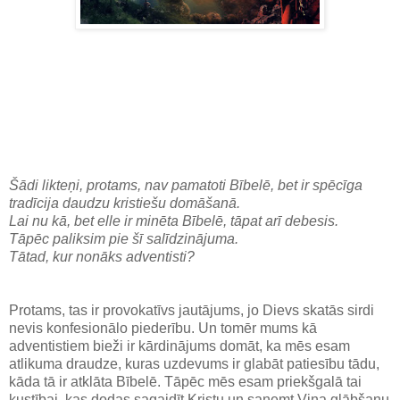
Šādi likteņi, protams, nav pamatoti Bībelē, bet ir spēcīga
tradīcija daudzu kristiešu domāšanā.
Lai nu kā, bet elle ir minēta Bībelē, tāpat arī debesis.
Tāpēc paliksim pie šī salīdzinājuma.
Tātad, kur nonāks adventisti?
Protams, tas ir provokatīvs jautājums, jo Dievs skatās sirdi
nevis konfesionālo piederību. Un tomēr mums kā
adventistiem bieži ir kārdinājums domāt, ka mēs esam
atlikuma draudze, kuras uzdevums ir glabāt patiesību tādu,
kāda tā ir atklāta Bībelē. Tāpēc mēs esam priekšgalā tai
kustībai, kas dodas sagaidīt Kristu un saņemt Viņa glābšanu