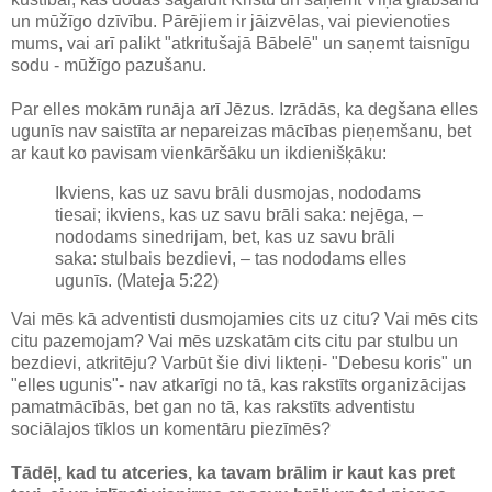
un mūžīgo dzīvību. Pārējiem ir jāizvēlas, vai pievienoties
mums, vai arī palikt "atkritušajā Bābelē" un saņemt taisnīgu
sodu - mūžīgo pazušanu.
Par elles mokām runāja arī Jēzus. Izrādās, ka degšana elles
ugunīs nav saistīta ar nepareizas mācības pieņemšanu, bet
ar kaut ko pavisam vienkāršāku un ikdienišķāku:
Ikviens, kas uz savu brāli dusmojas, nododams
tiesai; ikviens, kas uz savu brāli saka: nejēga, –
nododams sinedrijam, bet, kas uz savu brāli
saka: stulbais bezdievi, – tas nododams elles
ugunīs. (Mateja 5:22)
Vai mēs kā adventisti dusmojamies cits uz citu? Vai mēs cits
citu pazemojam? Vai mēs uzskatām cits citu par stulbu un
bezdievi, atkritēju? Varbūt šie divi likteņi- "Debesu koris" un
"elles ugunis"- nav atkarīgi no tā, kas rakstīts organizācijas
pamatmācībās, bet gan no tā, kas rakstīts adventistu
sociālajos tīklos un komentāru piezīmēs?
Tādēļ, kad tu atceries, ka tavam brālim ir kaut kas pret