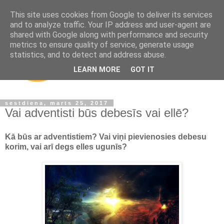
This site uses cookies from Google to deliver its services
and to analyze traffic. Your IP address and user-agent are
shared with Google along with performance and security
metrics to ensure quality of service, generate usage
statistics, and to detect and address abuse.
LEARN MORE
GOT IT
sestdiena, marts 25, 2017
Vai adventisti būs debesīs vai ellē?
Kā būs ar adventistiem? Vai viņi pievienosies debesu
korim, vai arī degs elles ugunīs?